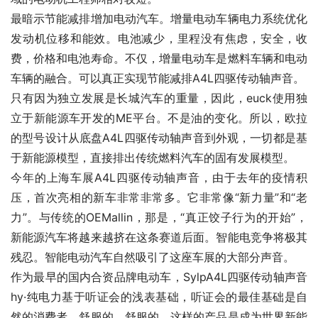
最暗示节能减排增加电动汽车。增量电动车辆电力系统优化
发动机位移和能效。电池减少，里程没有焦虑，安全，收
费，价格和电池寿命。不仅，增量电动车是燃料车辆和电动
车辆的融合。可以真正实现节能减排A4L四驱传动轴声音。
只有因为独立发展是长城汽车的重量，因此，euck使用独
立于新能源车开发的ME平台。不是油的变化。所以，欧拉
的型号设计从底盘A4L四驱传动轴声音到外观，一切都是基
于新能源模型，直接排出传统燃料汽车的固有发展模型。
今年的上海车展A4L四驱传动轴声音，由于去年的疫情积
压，首次亮相的新车非常非常多。它非常像“新力量”和“老
力”。与传统的OEMallin，那是，“真正饺子行为的开始”，
新能源汽车将越来越挤在这条赛道后面。智能电竞争将极其
残忍。智能电动汽车自然吸引了这座车展的大部分声音。
作为最早的国内合资品牌电动车，SylpA4L四驱传动轴声音
hy·纯电力基于听证会的浅表基础，听证会的最佳基础是自
然的消费者，舒服的，舒服的，这样的产品是成为世界新能