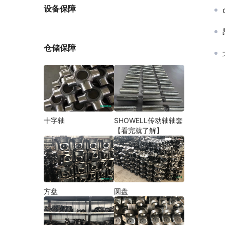
厂家
设备保障
仓储保障
十字轴
SHOWELL传动轴轴套
【看完就了解】
方盘
圆盘