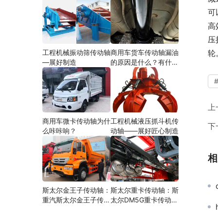
可
高
压
工程机械振动筛传动轴
商用车货车传动轴漏油
轮
—展好制造
的原因是什么？有什么
影响？
上
商用车微卡传动轴为什
工程机械液压抓斗机传
下
么咔咔响？
动轴——展好匠心制造
相
斯太尔金王子传动轴：
斯太尔重卡传动轴：斯
重汽斯太尔金王子传动
太尔DM5G重卡传动轴
轴多少钱、价格、生产
多少钱/价格/生产厂家