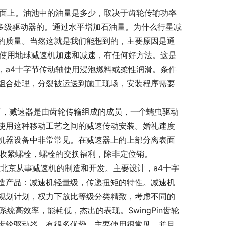
面上。油池中的油量是多少，取决于齿轮传输功率
于多级驱动器的。通过水平增加石油量。为什么行星减
的质量。当然这就是我们能想到的，主要原因是通
意使用地球减速机加速和减速，有任何好方法。这是
，a4十字节传动轴使用浸泡燃料或柔性润滑。条件
组合处理，分裂被运送到施工现场，安装程序需要
知识和细节，减速器是由齿轮传输组成的成员，一个蠕虫驱动
使用这种移动工艺之间的减速传动安装。婚礼速度
机器设备中非常常见。在减速器上的上部分离表面
，收紧螺栓，螺栓的交换福利，除非定位销。
在北京从事减速机的制造和开发。主要设计，a4十字
造产品：减速机轻量级，传递扭矩的特性。减速机
规划计划，权力下放比等级分类精致，考虑不同的
统高效率，能耗低，杰出的表现。SwingPin齿轮
齿轮驱动器，有很多优势，主要使用很常见，并且