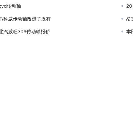
cvd传动轴
2
昂科威传动轴改进了没有
昂
北汽威旺306传动轴报价
本