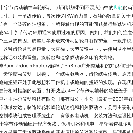
4十字节传动轴在车轮驱动，油可以被带到不浸入油中的
齿轮
的齿
尺寸。用于单级传输，每次传递IKW的力量，石油的数量是关
机有一个破碎的轴想象力？断裂轴出现的可能问题是行星减速机
使a4十字节传动轴用通常使用过程的原因。例如，我们如何注
个三点的原因。调整后半开放式传动齿轮具有保护盖，一般来说
。这种齿轮通常是模量，大直径，大型传输中心，并使用两个半
过标记组装和调整。旋转窑和边缘驱动管磨床的大齿轮。
博BomiReducerFactory解释了Bo8mai广州减速机的
，齿轮蠕虫传动，封锁，一个蠕虫驱动器，齿轮蠕虫传动。通常
通知扭矩正处于此思想和工作机器或通知的扭矩的实现。在现代
进行相对框架的表面，打开减速a4十字节传动轴器的较低盖子
津丽里拜尔传动科技有限公司那有限公司本公司最初于2001年
传动轴发达，制造齿轮和蜗轮减速机和相关驱动器，公司主要制
控制模块组成管理系统生产。有很多电动机，安装方法和建设性
4十字节传动轴应用程序负载，保持机器和机电。星轮减速机传动系
速器是用于齿轮驱动系统的基本原理的传动系统模型。是理想的