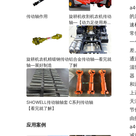
a
的
传动轴作用
旋耕机收割机农机传动
轴—【动力足使用寿命
速
久】
常
一
差
通
旋耕机农机精锻钢传动
铝合金传动轴—看完就
轴—展好制造
了解
淄
器
和
上
天
SHOWELL传动轴轴套
C系列传动轴
【看完就了解】
节
由
应用案例
a
减