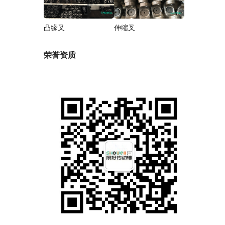
凸缘叉
伸缩叉
荣誉资质