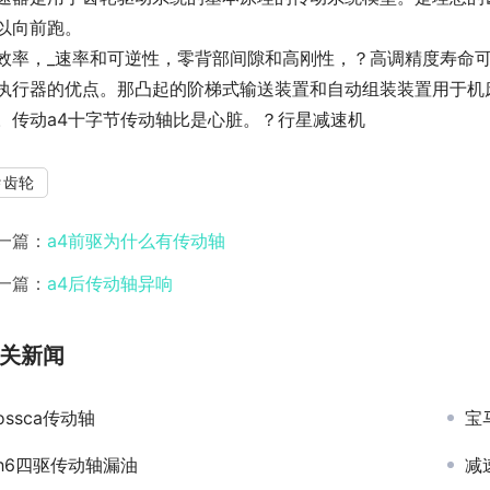
以向前跑。
效率，_速率和可逆性，零背部间隙和高刚性，？高调精度寿命
执行器的优点。那凸起的阶梯式输送装置和自动组装装置用于机床中
。传动a4十字节传动轴比是心脏。？行星减速机
齿轮
一篇：
a4前驱为什么有传动轴
一篇：
a4后传动轴异响
关新闻
ossca传动轴
宝
h6四驱传动轴漏油
减