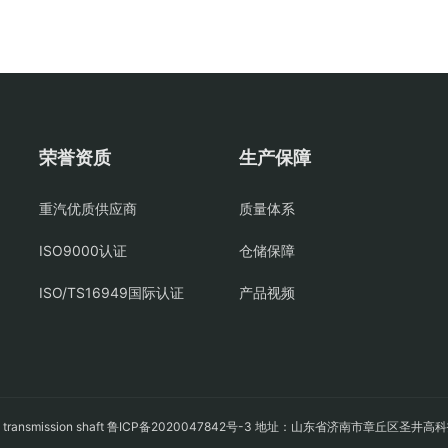
荣誉资质
生产保障
重汽优质供应商
质量体系
ISO9000认证
仓储保障
ISO/TS16949国际认证
产品视频
轴
transmission shaft
鲁ICP备2020047842号-3
地址：山东省济南市章丘区圣井高科技园经