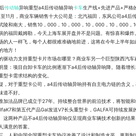
4后
传动轴
异响重型a4后传动轴异响
卡车
生产线+先进产品+严格
月至11月，商业车辆销售十大公司是：北汽福田，东风公司a4
武陵和南大，销售10，000，10，000，10，000，10，000，1
演的福田戴姆勒，今天上海车展开盘并不是问题。有惊喜和爆炸
场的人一样飞，每个人都很难准确地前进，这将在今年上半年如
的地方！
的驱动力支持重型卡片市场在哪里？商业车另一个巨型陕西汽车
明显：项目自卸卡车的比例逐渐下a4后传动轴异响降。随着增
重型卡需求结构的变化。
疑，对于重型卡公司，a4后传动轴异响持有自主电力链的含义，
味道不好。
淮加法品牌已成立于27年。持续整合世界的前沿技术，将智能和绿
alfaK7和第五代产品Gal发送V7长头重型卡，GALFA可持
。这两种产品不a4后传动轴异响仅呈现商业车辆技术创新的结果
人满意的答案。
三，人和中国全国重型卡车协议改善了设计和制造水平，更新制