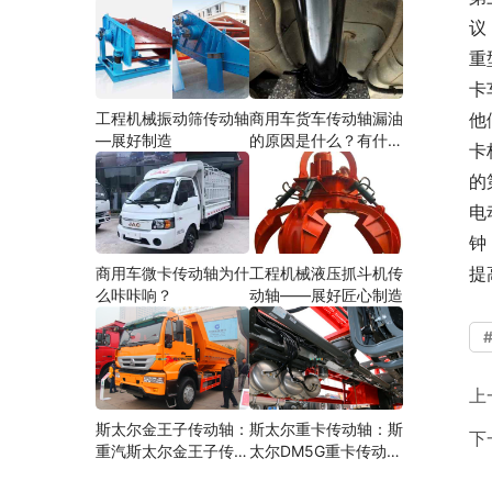
议
重
卡
工程机械振动筛传动轴
商用车货车传动轴漏油
他
—展好制造
的原因是什么？有什么
卡
影响？
的
电
钟
提
商用车微卡传动轴为什
工程机械液压抓斗机传
么咔咔响？
动轴——展好匠心制造
上
斯太尔金王子传动轴：
斯太尔重卡传动轴：斯
下
重汽斯太尔金王子传动
太尔DM5G重卡传动轴
轴多少钱、价格、生产
多少钱/价格/生产厂家