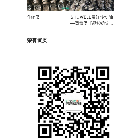
伸缩叉
SHOWELL展好传动轴
—圆盘叉【品控稳定，
精密加工】
荣誉资质