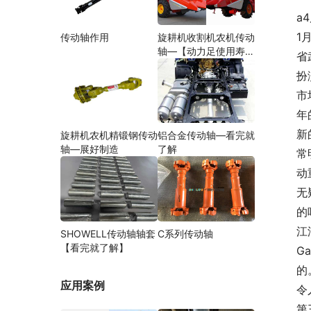
a
1
传动轴作用
旋耕机收割机农机传动
轴—【动力足使用寿命
省
久】
扮
市
年
新
旋耕机农机精锻钢传动
铝合金传动轴—看完就
轴—展好制造
了解
常
动
无
的
江
SHOWELL传动轴轴套
C系列传动轴
【看完就了解】
G
的
应用案例
令
第