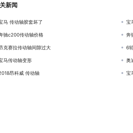
关新闻
宝马 传动轴胶套坏了
宝
奔驰c200传动轴价格
奔
昂克赛拉传动轴间隙过大
6
宝马传动轴变形
奥
2018昂科威 传动轴
宝