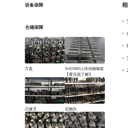
厂家
相
设备保障
仓储保障
方盘
SHOWELL传动轴轴套
【看完就了解】
凸缘叉
后轴头