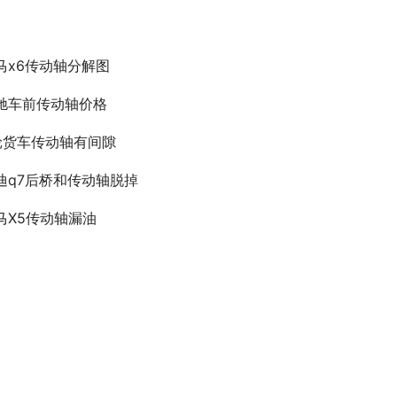
马x6传动轴分解图
驰车前传动轴价格
轮货车传动轴有间隙
迪q7后桥和传动轴脱掉
马X5传动轴漏油