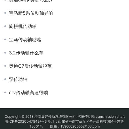
宝马新5系传动轴异响
旋耕机传动轴
宝马传动轴哒哒
3.2传动轴什么车
奥迪Q7后传动轴脱落
泵传动轴
crv传动轴高速很响
Copyright © 2018 济南展好传动系统有限公司
汽车传动轴
transmission shaft
鲁ICP备2020047842号-3
地址：山东省济南市章丘区圣井高科技园经十东路
18001号 邮箱：15966620555@163.com