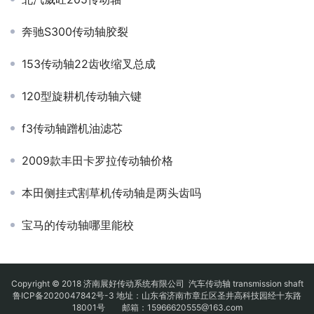
奔驰S300传动轴胶裂
153传动轴22齿收缩叉总成
120型旋耕机传动轴六键
f3传动轴蹭机油滤芯
2009款丰田卡罗拉传动轴价格
本田侧挂式割草机传动轴是两头齿吗
宝马的传动轴哪里能校
Copyright © 2018 济南展好传动系统有限公司
汽车传动轴
transmission shaft
鲁ICP备2020047842号-3
地址：山东省济南市章丘区圣井高科技园经十东路
18001号 邮箱：15966620555@163.com