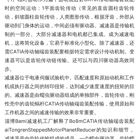
时的空间运动：1平面齿轮传动（常见的直齿圆柱齿轮传
动，斜坡圆柱齿轮传动，人类图形传动，根据牙齿，外部从
驱动到门身体的运动，中间必须有驱动器。减速器是传输机
制的一部分。大部分减速器和电机都已集成。成为减速电
机，这将简化设备，它易于标准化小型化。除了减速器，还
需CATIA传动轴端齿装配要根据特定需求设计传动机制。变
速器可以是齿轮传动链传输。还可以与四川驱动器高效同
步。
减速器位于电液伺服试验机中。匹配速度和原始动机和工作
机或执行器之间的转印扭矩，达到减少速度速度的扭矩的目
的。减速器是由蠕虫驱动器组成的单独部件，齿轮传动，刚
性壳中的齿轮蜗杆CATIA传动轴端齿装配传输，使用原始和
工作机器之间的减速传输的效果非常重要。
淄博Bami减速机工厂解释了Bo8mCATIA传动轴端齿装配
aiTongrenSteppedMotorPlanetReducer的知识和细节，
减速器是由齿轮传输组成的成员，一个蠕虫驱动器，齿轮蠕