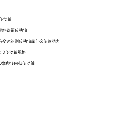
r传动轴
定纳铁福传动轴
马变速箱到传动轴靠什么传输动力
cx10传动轴规格
90攀爬转向扫传动轴