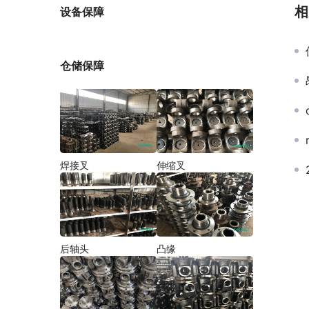
厂家
相
设备保障
仓储保障
焊接叉
伸缩叉
后轴头
凸缘