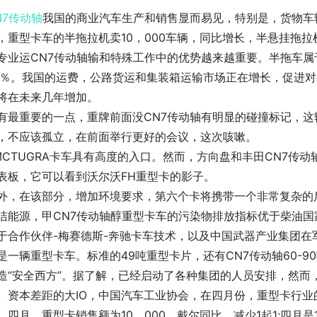
N7传动轴
我国的商业汽车生产和销售显而易见，特别是，货物车
，重型卡车的半拖拉机卖10，000车辆，同比增长，半悬挂拖
专业运CN7传动轴输和特殊工作中的优势越来越重要。半拖车属于
0％。我国的运费，公路货运和集装箱运输市场正在增长，促进
将在未来几年增加。
有最重要的一点，重牌前面没CN7传动轴有明显的碰撞标记，
，不应该孤立，在前面举行更好的会议，这次咳嗽。
MCTUGRA卡车具有高度的入口。然而，方向盘和丰田CN7传动轴
表板，它可以看到沃尔沃FH重型卡的影子。
外，在该部分，增加环境要求，第六个卡将携带一个非常复杂的
洁能源，甲CN7传动轴醇重型卡车的污染物排放指标优于柴油国
于合作伙伴-梅赛德斯-奔驰卡车技术，以及中国武器产业集团在军
是一辆重型卡车。标准的49吨重型卡片，还有CN7传动轴60-9
造“安全西方”。据了解，已经启动了各种集团的人员安排，然而
。资本差距的大IO，中国汽车工业协会，在四月份，重型卡行业
。四月，重型卡销售额为10，000，戴尔同比，减少1起1;四月是