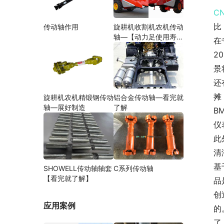
C
比
传动轴作用
旋耕机收割机农机传动
轴—【动力足使用寿命
在
久】
2
景
还
摊
旋耕机农机精锻钢传动
铝合金传动轴—看完就
轴—展好制造
了解
B
仪
此
清
基
SHOWELL传动轴轴套
C系列传动轴
【看完就了解】
品
创
应用案例
的
了