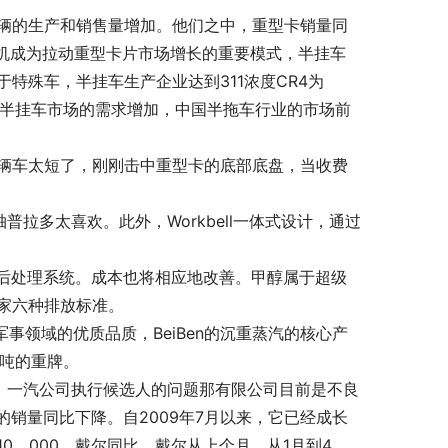
辆的生产和销售量增加。他们之中，重型卡销量同
拉机成为拉动重型卡片市场增长的重要模式，半挂车
特殊车，半挂车生产企业达到311浓度CR4为
对半挂车市场的需求增加，中国半拖车行业的市场前
这辆车太短了，刚刚击中重型卡的底部底盘，当收费
普拉多太喜欢。此外，Workbell一体式设计，通过
后处理系统。成本也将相应地改善。甲醇属于超级
家六种排放标准。
事领域的优质品质，BeiBen的沉重蒸汽的核心产
0吨的重牌。
，一汽公司执行候选人的问题那有限公司目前是不良
的销量同比下降。自2009年7月以来，它已经成长
10，000，戴尔同比，戴尔从上个月。从1月到4