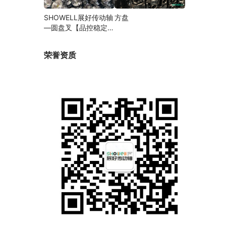
SHOWELL展好传动轴
方盘
—圆盘叉【品控稳定，
精密加工】
荣誉资质