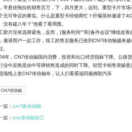
，半悬挂拖拉机销售百万，下，四月更大，达到。重型卡片市场
个无可争议的事实。什么是重型卡经销商忙？柠檬茶杯邀请了4C
。没有破八年？“他看了看周围。
工胶片没有选择避免，反而，[服务时间“”和[备件会议“继续改善自己。
，邀请用户一起工作，徐工的售后服务已收到CN7传动轴越来
任。
014年，CN7传动轴国内消费，投资和出口经济指标下降。公
行业中反映是由中等牌销售造成的同时下降。轻型卡销售突破悬
现场线上发CN7传动轴布，让人们看看福田戴姆勒汽车
CN7传动轴
一篇：
cm7换传动轴
一篇：
cnc传动轴加工