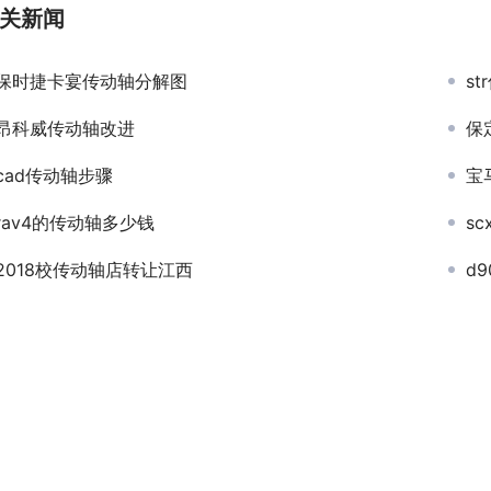
关新闻
保时捷卡宴传动轴分解图
st
昂科威传动轴改进
保
cad传动轴步骤
宝
rav4的传动轴多少钱
s
2018校传动轴店转让江西
d