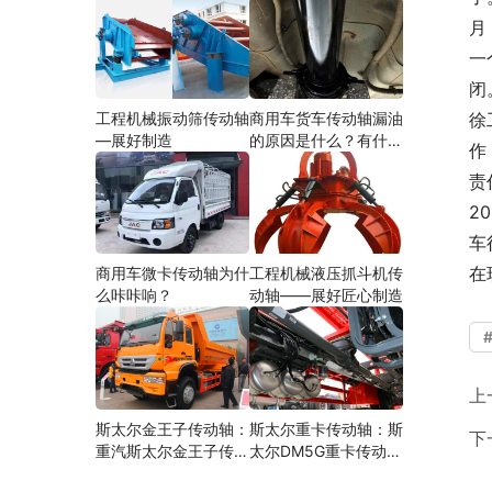
月
一
闭
工程机械振动筛传动轴
商用车货车传动轴漏油
徐
—展好制造
的原因是什么？有什么
作
影响？
责
2
车
在
商用车微卡传动轴为什
工程机械液压抓斗机传
么咔咔响？
动轴——展好匠心制造
上
斯太尔金王子传动轴：
斯太尔重卡传动轴：斯
下
重汽斯太尔金王子传动
太尔DM5G重卡传动轴
轴多少钱、价格、生产
多少钱/价格/生产厂家