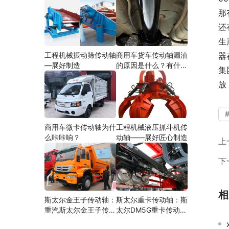
那
还
生
工程机械振动筛传动轴
商用车货车传动轴漏油
器
—展好制造
的原因是什么？有什么
集
影响？
放
商用车微卡传动轴为什
工程机械液压抓斗机传
么咔咔响？
动轴——展好匠心制造
上
下
相
斯太尔金王子传动轴：
斯太尔重卡传动轴：斯
重汽斯太尔金王子传动
太尔DM5G重卡传动轴
轴多少钱、价格、生产
多少钱/价格/生产厂家