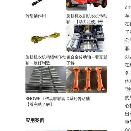
cr
车
传动轴作用
旋耕机收割机农机传动
轴—【动力足使用寿命
在
久】
了
公
菲
灯
旋耕机农机精锻钢传动
铝合金传动轴—看完就
轴—展好制造
了解
在
务
他
“
的
SHOWELL传动轴轴套
C系列传动轴
【看完就了解】
心
出
应用案例
重
0