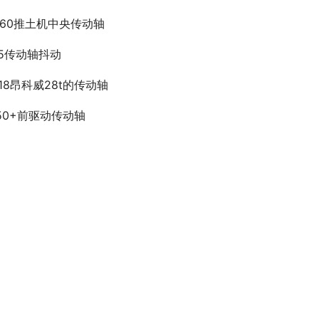
y160推土机中央传动轴
35传动轴抖动
018昂科威28t的传动轴
350+前驱动传动轴