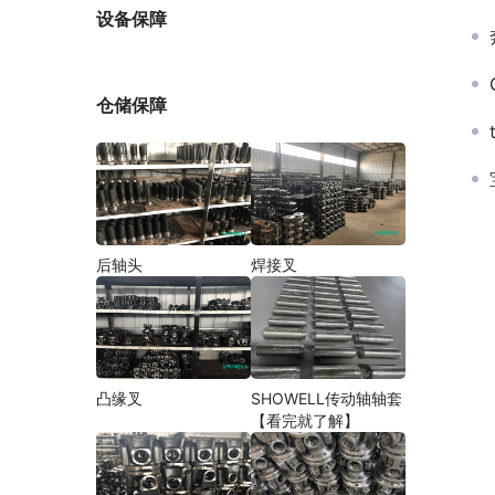
厂家
设备保障
仓储保障
后轴头
焊接叉
凸缘叉
SHOWELL传动轴轴套
【看完就了解】