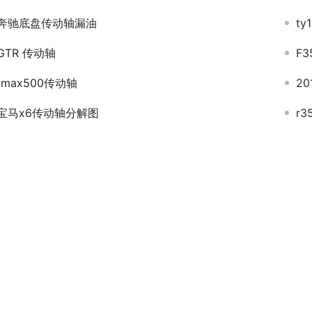
奔驰底盘传动轴漏油
t
GTR 传动轴
F
tmax500传动轴
2
宝马x6传动轴分解图
r