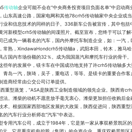
h5
传动轴
企业可能不会在“中央商务投资项目负面名单”中启动
，山东高速公路，国家电网和其他78crh5传动轴家中央企业或
行业和信息技术的同样的日子。336新车公告被宣传，其中包括
黄河新模型crh5传动轴的间谍照片。截至宣布，您终于可以了解
司已成为一辆着名的汽车，国内外摩托车制造企业，如：一汽，D
，常熟，XindawaHondcrh5传动轴a，武阳本田，铃木，
具占国内市场份额的32％。成为我国蒸汽和摩托车行业的骨干。
这些年的发展中，镁卡车在中国成功地支持了许crh5传动轴多
。青岛一汽，陕琦，吴子，重电话，等等。是镁卡的重要合作客
制造商经常由公交公司订单提供。
陕西重型蒸笼，“ASA是陕西工业制造领域的领先企业。陕西肯c
想法。潍柴的动机不愿意放手毫无衷心。潍柴更加担任收购后金
技术。根据国家西部地区发展的大政策，陕西促进问，陕西重型
名的汽车行业分析师在”汽车“中表达。
型专用汽车公司，成立于1984年，它是第一家从事双桥景凯区的
00元。它是重庆机电控股（集团）的合资企业，重庆双桥景凯