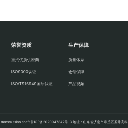
荣誉资质
生产保障
重汽优质供应商
质量体系
ISO9000认证
仓储保障
ISO/TS16949国际认证
产品视频
轴
transmission shaft
鲁ICP备2020047842号-3
地址：山东省济南市章丘区圣井高科技园经