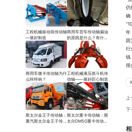
仍
确
“
工程机械振动筛传动轴
商用车货车传动轴漏油
年
—展好制造
的原因是什么？有什么
因
影响？
行
钱
很
商用车微卡传动轴为什
工程机械液压抓斗机传
么咔咔响？
动轴——展好匠心制造
上
下
斯太尔金王子传动轴：
斯太尔重卡传动轴：斯
重汽斯太尔金王子传动
太尔DM5G重卡传动轴
轴多少钱、价格、生产
多少钱/价格/生产厂家
相