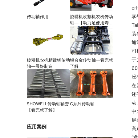
c
李
传动轴作用
旋耕机收割机农机传动
轴—【动力足使用寿命
T
久】
装
通
司
于
旋耕机农机精锻钢传动
铝合金传动轴—看完就
轴—展好制造
了解
6
没
在
还
动
SHOWELL传动轴轴套
C系列传动轴
【看完就了解】
中
屏
应用案例
高
“