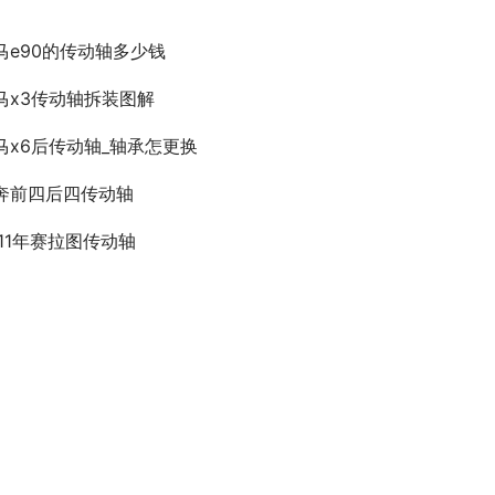
马e90的传动轴多少钱
马x3传动轴拆装图解
马x6后传动轴_轴承怎更换
奔前四后四传动轴
011年赛拉图传动轴