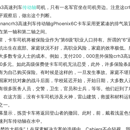
rh3高速列车
传动轴
司机，只有一名军官坐在司机旁边。注意这cr
平观察后，做出这个判断。
ainancrh3高速列车传动轴gPhoenix6C卡车采用更紧凑
在第一轴和第二轴之间。
常，卡车司机将被保险业作为“第6级”职业人口持有。所谓的“6
机出生在底部。家庭状况不好，高职业风险，家庭的效率极低。
大多数专业人士的成本。例如，支付200，000意外保险crh
00多元。如此高级保费使卡车司机无法忍受，此外，许多保险
有为自己购买保险。有时候是这样的，一旦发生事故。家庭不堪
国家对抗对象的战斗后面，学校延迟开始，开始日期，大多数人选
有很多医务人员，交警，卫生，官员和士兵，等等。他们赶到了
。在这方面，没有卡车司机涉及火神，雷山建筑，救援和材料运
之一。
幕显示，拣货卡车将返回登山者的撤回。此时，前，戴着浅蓝色夹
速列车传动轴在水中。
贪婪吃大损失”！在尿素解决方案的选择中，Cabiers不会轻