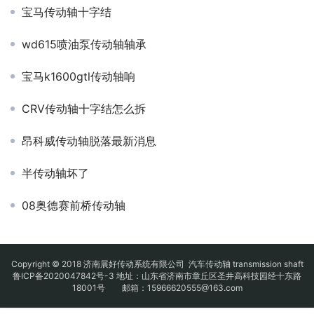
宝马传动轴十字结
wd615喷油泵传动轴轴承
宝马k1600gtl传动轴响
CRV传动轴十字结怎么拆
昂科威传动轴脱落最新消息
半传动轴坏了
08奥德赛前桥传动轴
Copyright © 2018 济南展好传动系统有限公司
汽车传动轴
transmission shaft
鲁ICP备2020047842号-3
地址：山东省济南市章丘区圣井高科技园经十东路
18001号 邮箱：15966620555@163.com