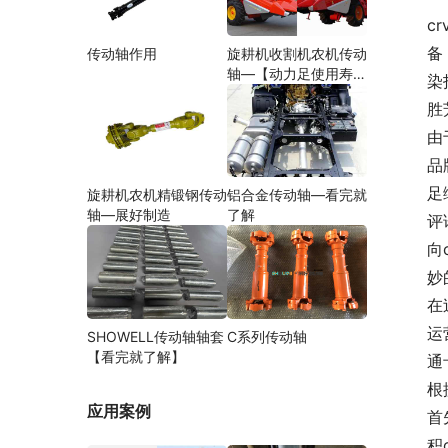
cr
备
传动轴作用
旋耕机收割机农机传动
轴—【动力足使用寿命
染
久】
胜
由
品
足
旋耕机农机精锻钢传动
铝合金传动轴—看完就
轴—展好制造
了解
评
向
妙
在
运
SHOWELL传动轴轴套
C系列传动轴
【看完就了解】
通
根
应用案例
首
积