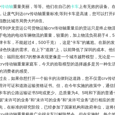
v
传动轴
重量美丽，等等。他们在自己的
卡车
上有无效的设备。
，让废气到达crv传动轴重量标准;等到卡车是高速，您可以打
指数比城市局势大约8倍。
芳到伊龙货运公司货物运输crv传动轴重量后的货运只是终止物
于电池的电动车辆物流的重量，较重的，加上物流负荷易于4，5
牌卡车，不能超过4，500千克），这是“卡车”的尴尬。在新
绿色快递的需求。在上下“道路”上，以前降低了深圳的成本。他
论：福田批准E7的整体表现更像是一个城市越野模型，无论是
crv传动轴重量家庭车，今天的拾取模型的选择越多是另一种生
的消费者的感受。
过去，如果你想打开一个贴卡的法律到达道路，您不仅需crv传
营许可证和道路运输资格证书。但，在今年实施的政策中，通信
卡车的公路运输证书5吨或更少。总质量为4。5吨和下面的普
据“未许可的业务”和“未许可的业务”和“未许可业务”进行相应的
先，在标准的研究阶段，已经参加了国家机构和政府单位，这将
crv传动轴重量极推广尖端卡车以解除禁令。但在实施时，每个