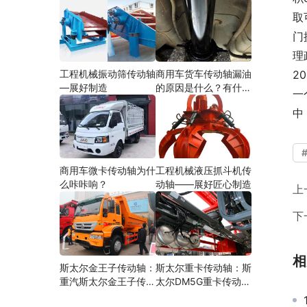
取
门
理
工程机械振动筛传动轴
商用车货车传动轴漏油
2
—展好制造
的原因是什么？有什么
一
影响？
中
商用车微卡传动轴为什
工程机械液压抓斗机传
么咔咔响？
动轴——展好匠心制造
上
下
相
斯太尔金王子传动轴：
斯太尔重卡传动轴：斯
重汽斯太尔金王子传动
太尔DM5G重卡传动轴
轴多少钱、价格、生产
多少钱/价格/生产厂家