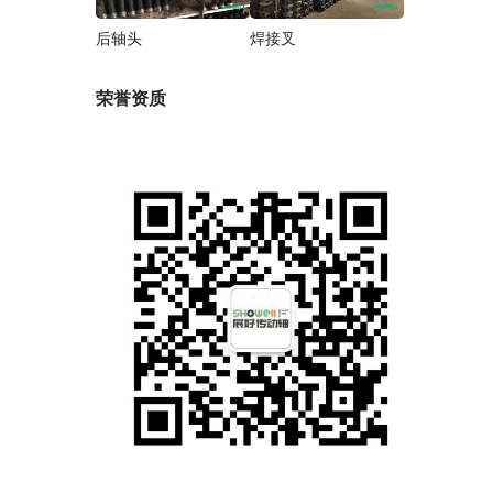
后轴头
焊接叉
荣誉资质