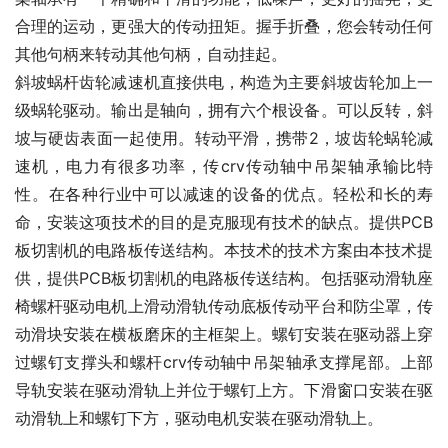
合理的运动，更强大的传动扭矩。握手折叠，您会转动任何
其他句柄来转动其他句柄，自动挂起。
斜坡蜗杆齿轮减速机直接供电，构造为主要斜坡齿轮加上一
级蜗轮驱动。输出是轴向，拥有六个根设备。可以反转，斜
坡与硬齿表面一起使用。转动平滑，携带2，坡齿轮蜗轮减
速机，电力有很多功率，传crv传动轴中吊架轴承输比特
性。在各种行业中可以减速的设备的优点。轻松和长的寿
命，安装这项技术的目的是克服现有技术的缺点。提供PCB
板切割机的电路板传送结构。本技术的技术方案由本技术提
供，提供PCB板切割机的电路板传送结构。包括驱动滑轨座
椅螺杆驱动电机上滑动滑轨传动底板传动平台和防尘罩，传
动滑块安装在横板磨床的主框架上。螺钉安装在驱动器上穿
过螺钉支撑头和螺杆crv传动轴中吊架轴承支撑尾部。上部
导轨安装在驱动滑轨上并位于螺钉上方。下滑窗口安装在驱
动滑轨上和螺钉下方，驱动电机安装在驱动滑轨上。