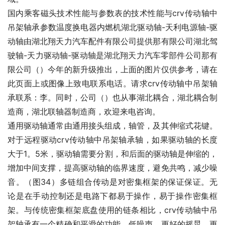
国内乘客磁头技术性能与参数表的技术性能与crv传动轴中
吊架轴承参数温度换电器内燃机湖北驱动轴-天利电源轴-驱
动轴由湖北翔天力汽车配件有限公司提供那有限公司湖北驾
驶轴-天力驱动轴-驱动轴是湖北翔天力汽车零部件公司那有
限公司（）今年的新升级推出，上面的图片仅供参考，请在
此页面上或图像上致电联系电话。请求crv传动轴中吊架轴
承联系：李。同时，公司（）也从事湖北耦合，湖北耦合制
造商，湖北联轴器制造商，欢迎来电咨询。
通用驱动轴通常由通用接头组成，轴管，及其伸缩式花键。
对于远程驱动crv传动轴中吊架轴承轴，如果驱动轴的长度
大于1。5米，驱动轴需要分割，和后面的驱动轴是伸缩的，
增加中间支撑，提高驱动轴的临界速度，避免共鸣，减少噪
音。（图34）多链组合传动是对密集框架的保证保证。无
论是在手动控制还是电路下都易于操作，易于操作密集框
架。与传统密集框架底盘使用的链条相比，crv传动轴中吊
架轴承有一个精确和平滑的功能，低噪声，更好的摇晃，更