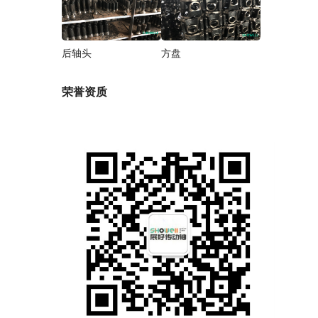
后轴头
方盘
荣誉资质