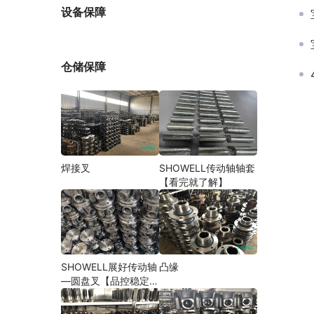
厂家
设备保障
仓储保障
焊接叉
SHOWELL传动轴轴套
【看完就了解】
SHOWELL展好传动轴
凸缘
—圆盘叉【品控稳定，
精密加工】