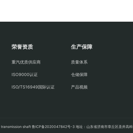
荣誉资质
生产保障
重汽优质供应商
质量体系
ISO9000认证
仓储保障
ISO/TS16949国际认证
产品视频
轴
transmission shaft
鲁ICP备2020047842号-3
地址：山东省济南市章丘区圣井高科技园经