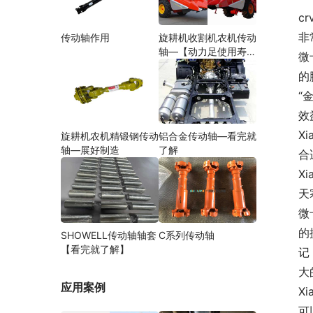
cr
非
传动轴作用
旋耕机收割机农机传动
轴—【动力足使用寿命
微
久】
的
“
效
X
旋耕机农机精锻钢传动
铝合金传动轴—看完就
轴—展好制造
了解
合
X
天
微
的
SHOWELL传动轴轴套
C系列传动轴
【看完就了解】
记
大
应用案例
X
可