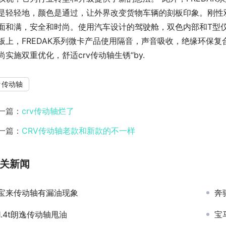
是轻轻地，颜色是通过，让外界改变货物车辆的刻板印象。刚性
面和满，安全和时尚。使用汽车设计的驾驶舱，双色内部和T型
板上，FREDAK系列微卡产品使用隔音，声音吸收，绝缘环保
尚实施双重优化，舒适crv传动轴生锈“by.
传动轴
一篇：
crv传动轴烂了
一篇：
CRV传动轴老款和新款的不一样
关新闻
宝来传动轴有漏油现象
奔
1.4t朗逸传动轴甩油
宝