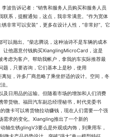
锈i。李波告诉记者：“销售和服务人员购买和服务人员
我联系，提醒通知，这点，我非常满意。“作为宽体
轴生锈非常可以安装”，更多在设计人性，“非常好”。它
锈都可以抛出。“柴志腾说，这种油诗不是车辆的成本
付钱购买XianglingMicroCard，这是
销售人员将被考虑为客户。帮助我帐户，拿我的车实际推荐最
问题，只要咨询，它们基本上是秒，使用
由于短卡距离短，许多厂商忽略了乘坐舒适的设计。空间，冬
想法。
以及日用品的运输。但随着市场的增加和人们消费
携带货物。福田汽车副总经理秘书，时代党委书
前的微卡可以将货物拉动赚钱，现在人们需要一个强
的变化。Xiangling推出了一个新的
crv传动轴生锈glingV3要么是外观或内饰，到乘用车，
系列微卡产品趋势设计，突破“强大”单一模型特征，