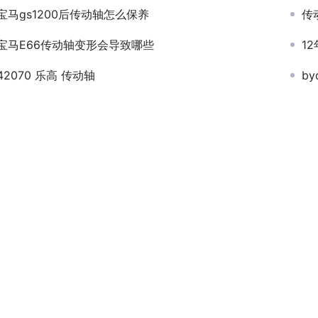
宝马gs1200后传动轴怎么保养
传
宝马E66传动轴变形会导致哪些
1
42070 乐高 传动轴
b