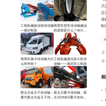
只
正
花
工程机械振动筛传动轴
商用车货车传动轴漏油
时
—展好制造
的原因是什么？有什么
影响？
上
商用车微卡传动轴为什
工程机械液压抓斗机传
下
么咔咔响？
动轴——展好匠心制造
相
斯太尔金王子传动轴：
斯太尔重卡传动轴：斯
重汽斯太尔金王子传动
太尔DM5G重卡传动轴
轴多少钱、价格、生产
多少钱/价格/生产厂家