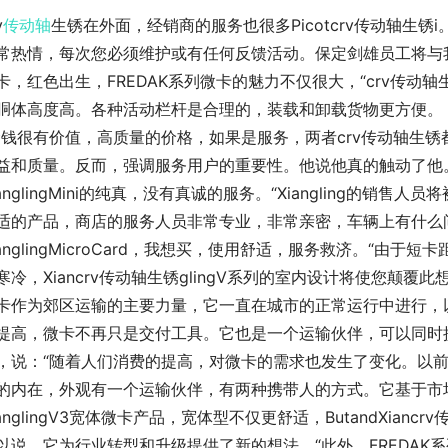
v
传动轴
生锈在外面，经销商的服务也很多Picotcrv传动轴生
常热情，每次您必须维护或有任何反馈活动。保定剑雄员工将与
卡，红色出生，FREDAK系列微卡的魅力不仅很大，“crv传动
胴体高度高。各种活动栏杆是合理的，装载和卸载货物更方便。
金钱很有价值，高质量的价格，如果是服务，两者crv传动轴生
益和质量。反而，强调服务用户的重要性。他说他真的触动了他。让他愿意
ianglingMini的纯真，没有真诚的服务。“Xiangling的
适的产品，商店的服务人员非常专业，非常亲密，车辆上有什么
ianglingMicroCard，我想买，使用舒适，服务救济。“
寒冷，Xiancrv传动轴生锈glingV系列的室内设计将使您颠覆此
卡作为郊区运输的主要力量，它一直在城市的正常运行中进行，
提高，微卡不再只是交付工具。它也是一个运输伙伴，可以同时
，说：“随着人们消费的提高，对微卡的需求也发生了变化。以
的内在，外观有一个运输伙伴，有两种携带人的方式。它基于市场需求
ianglingV3宽体微卡产品，宽体型不仅更舒适，ButandXian
以说，它为行业转型和升级提供了新的想法。“此外，FREDAK