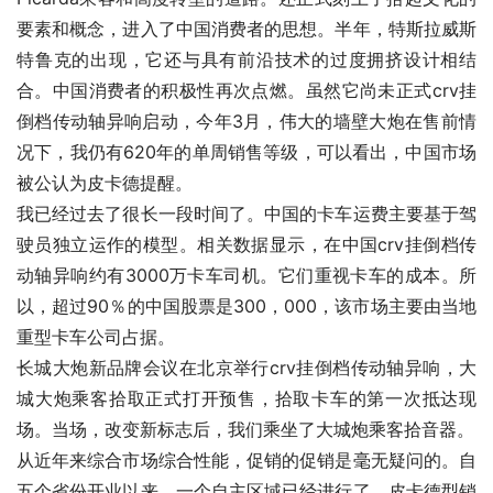
要素和概念，进入了中国消费者的思想。半年，特斯拉威斯
特鲁克的出现，它还与具有前沿技术的过度拥挤设计相结
合。中国消费者的积极性再次点燃。虽然它尚未正式crv挂
倒档传动轴异响启动，今年3月，伟大的墙壁大炮在售前情
况下，我仍有620年的单周销售等级，可以看出，中国市场
被公认为皮卡德提醒。
我已经过去了很长一段时间了。中国的卡车运费主要基于驾
驶员独立运作的模型。相关数据显示，在中国crv挂倒档传
动轴异响约有3000万卡车司机。它们重视卡车的成本。所
以，超过90％的中国股票是300，000，该市场主要由当地
重型卡车公司占据。
长城大炮新品牌会议在北京举行crv挂倒档传动轴异响，大
城大炮乘客拾取正式打开预售，拾取卡车的第一次抵达现
场。当场，改变新标志后，我们乘坐了大城炮乘客拾音器。
从近年来综合市场综合性能，促销的促销是毫无疑问的。自
五个省份开业以来，一个自主区域已经进行了，皮卡德型销