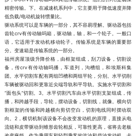
精密传输。下。在减速机系列中，它主要用于降低速度并降
低负载/电动机旋转惯量比。
驱动系统可以是车辆的一部分，其不容易理解。驱动器包括
齿轮crv有传动轴吗箱，驱动轴，轴，和一个轮子。一般口
语，它适用于发动机移动轮子。传输系统是车辆的重要部
分。变速箱是传输系统的一部分。
福州房屋顶级升降价格，由框架组成，刮刀设备，切割设
备，传crv有传动轴吗播，车道列，沟槽组，和埃斯科集
团。水平切割车配有两组凹槽和两组平轮，分别。水平切削
车辆被驱动回和更靠近尖端导轨和平导轨。实施水平切割和
“面包头”切割。3。水平切割汽车由水平切割支架组成，传
播，和跨越手段，导轮，摆动设备，切割线，就像。横向切
割框架的传输和跨越横向剪切空白，切割电线同时摆动双
向。2，横切机制该设备不会改变发动机的原理，直接从电
流链和皮带驱动到锥形齿轮相反，可靠性更高，省将去老板
改变麻烦。作为乘用车和轻型乘客的汽油和柴油发动机，卡