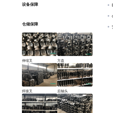
厂家
设备保障
仓储保障
伸缩叉
方盘
焊接叉
后轴头