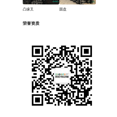
凸缘叉
圆盘
荣誉资质