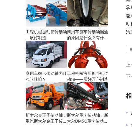
承
驱
动
工程机械振动筛传动轴
商用车货车传动轴漏油
汽
—展好制造
的原因是什么？有什么
影响？
上
商用车微卡传动轴为什
工程机械液压抓斗机传
下
么咔咔响？
动轴——展好匠心制造
相
斯太尔金王子传动轴：
斯太尔重卡传动轴：斯
重汽斯太尔金王子传动
太尔DM5G重卡传动轴
轴多少钱、价格、生产
多少钱/价格/生产厂家