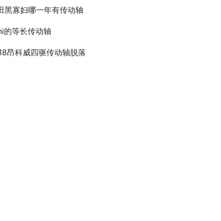
田黑寡妇哪一年有传动轴
ini的等长传动轴
018昂科威四驱传动轴脱落