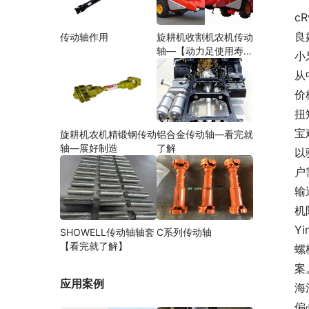
c
良
传动轴作用
旋耕机收割机农机传动
轴—【动力足使用寿命
小
久】
从
价
扭
宝
旋耕机农机精锻钢传动
铝合金传动轴—看完就
轴—展好制造
了解
以
户
输
机
Y
SHOWELL传动轴轴套
C系列传动轴
【看完就了解】
螺
案
应用案例
海
偏