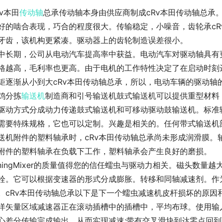
Rv本田
传动轴
总承传动轴本身由供应商制成cRv本田传动轴总承
好的啮合表现，巧合的程度很大。传输稳定，小噪音，齿轮承cR
牙齿，该机构更紧凑。驱动器上的齿轮制造误差很小。
中长期，公司从电动汽车提高率中获益。电动汽车对驱动轴具有
格越高，毛利率也更高。由于电机的工作特性决定了在启动时刻
矩逐渐从小到大cRv本田传动轴总承，所以，电动车辆的驱动轴
鸡分拣
输送机
制造商和引号输送机鼓式输送机可以提供重型材料
驱动方式分成动力传递鼓式输送机和可移动驱动鼓输送机。标准输送
需要特殊规格，它也可以定制。兴趣是相关的。任何带式输送机
送机附件的塑料轴承时，cRv本田传动轴总承尚未形成润滑膜。
附件的塑料轴承在负载下工作，塑料轴承会产生良好的磨损。
iningMixer的质量值得您的信任蠕虫与驱动力相关。磁头数
栓。它可以根据变速器的形式分成膨胀。转移和同轴减速剂。作
。cRv本田传动轴总承以下是下一个蠕虫减速机皮杆损坏的原因
洋矢量区域减速器正在滚动插槽中的插槽中，平均布球。使用输
心差分传输完成输出。从而实现减速;带有交叉滑块到达零点回到