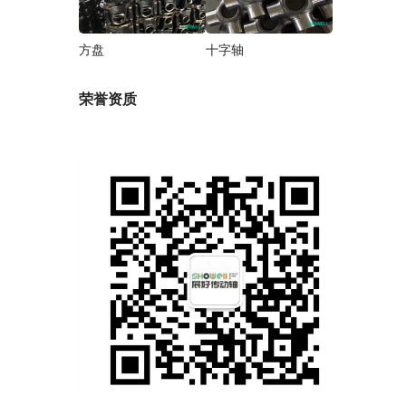
方盘
十字轴
荣誉资质