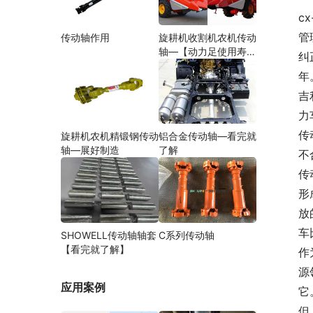
cx
管
传动轴作用
旋耕机收割机农机传动
轴—【动力足使用寿命
纠
久】
年
吉
力
传
旋耕机农机精锻钢传动
铝合金传动轴—看完就
轴—展好制造
了解
不
传
形
放
车
SHOWELL传动轴轴套
C系列传动轴
【看完就了解】
作
源
应用案例
它
但