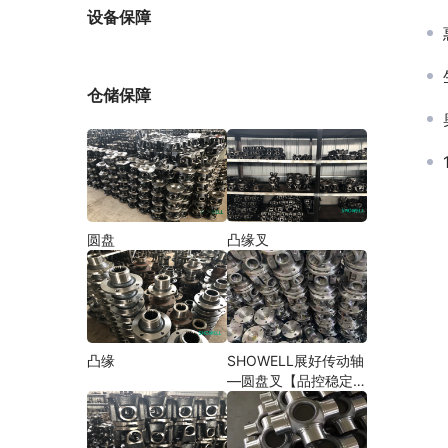
厂家
设备保障
仓储保障
圆盘
凸缘叉
凸缘
SHOWELL展好传动轴
—圆盘叉【品控稳定，
精密加工】