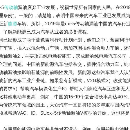
-5
传动轴
漏油废弃工业发展，祝福世界所有国家的人民。在201
理条例”。一般的，清楚地，表明中国未来的汽车工业已发展成为
正新
能源
车辆。所以，2019年是cx-5传动轴漏油中国的汽车
。了解新能源已成为汽车从业者的必备课程。
利已经形成了两个蓝色吉利行动计划计划，他们之中，蓝吉利行
车车辆，插入式混合动力车辆，增加范围插件混合动力车辆，还有
动轴漏油2，主要攻击纯电动智能车，形成新的纯电动汽车公司
合理的问题。中国的新能源汽车包括杂交，插件混合动力车，纯电
动轴漏油接影响新能源的前瞻性发展。新能源这些汽车我个人认
成新的汽车工业产业链。如果您有新模式，V2G模式3）改变能
的要求5）帮助汽车模块化生产6）帮助人们谈论汽车互连和无
比其他电动车更高！例如，中国的15-19个复合增长率高达40
为传统汽车领域的国王，大众汽车一直是持续的多年重型国内汽
领域帮助VAC。ID。SUcx-5传动轴漏油V模型的开始，这也
。
，使用新的能源电动车并非绝对不污染，例如，使用铅酸电池时