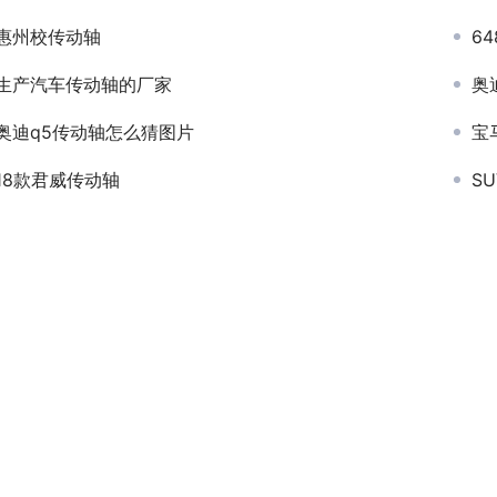
惠州校传动轴
6
生产汽车传动轴的厂家
奥
奥迪q5传动轴怎么猜图片
宝
18款君威传动轴
S