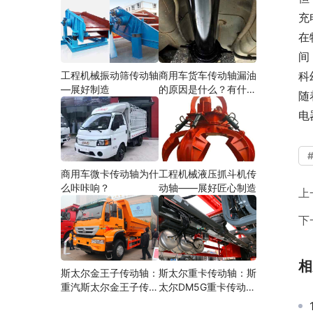
充
在
间
工程机械振动筛传动轴
商用车货车传动轴漏油
科
—展好制造
的原因是什么？有什么
随
影响？
电
商用车微卡传动轴为什
工程机械液压抓斗机传
么咔咔响？
动轴——展好匠心制造
上
下
相
斯太尔金王子传动轴：
斯太尔重卡传动轴：斯
重汽斯太尔金王子传动
太尔DM5G重卡传动轴
轴多少钱、价格、生产
多少钱/价格/生产厂家