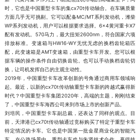
时，它也是中国重型卡车的集cx70t传动轴合。在车辆质量
方面几乎无可挑剔。它可以配备MC/MT系列发动机，潍柴
WP系列发动机，用户可以根据要求选择。6×4黄河重卡X7
配有发动机。570马力，最大扭矩2600nm，符合国家六项
排放标准。变速箱与HW16-WY无忧无虑的换档齿轮箱匹
配，此变速箱是AMT变速箱，由重型卡车开发。您可以根
据车辆的操作条件自由切换齿轮。也可以手动换档齿轮切
换，让司机发挥自己的主观主动性。
2019年，中国重型卡车改革创新的号角通过商用车领域响
起。最近，以新的cx70t传动轴重型卡车新的跨越式赢得新
时代？中国重型卡车集团2020年，高端的主题，刚刚结束
了，中国重型卡车海西公司来到市场上市的创新产品。
刘培民，中国重型卡车副总裁，还表达了同样的观点。目
前，天津港已cx70t传动轴通过竞标购买了特定于重型卡车
特定情况的卡车。它也是中国第一批金星商业化的智能汽
车。在公路场景中，重型卡车也与朱贤技术合作，赢得技