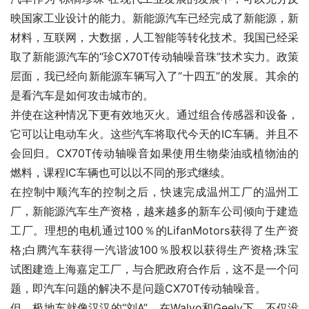
映国家工业设计的能力。新能源汽车已经完成了新能源，新
材料，互联网，大数据，人工智能等转化技术。我国已经采
取了新能源汽车的“珍CX70T传动轴噪音珠”技术实力。政策
层面，我已经向新能源车辆写入了“十四五”的发展。其余的
是看汽车是如何攻击城市的。
并使在这种情况下更有效地灭火。通过组合传感器和设备，
它可以让电动车火。这些汽车将取代今天的IC车辆。并且不
会回归。CX70T传动轴噪音如果使用生物柴油或植物油的
燃料，课程IC车辆也可以以不同的形式继续。
在控制中顺汽车的控制之后，快速完成温州工厂的温州工
厂，新能源汽车生产资格，越来越多的新车公司倾向于建造
工厂。理想的电机通过100％的LifanMotors获得了生产资
格;白腾汽车获得一汽谐波100％股权以获得生产资格;珠宝
试图建造上海嘉定工厂，与合肥政府合作后，这不是一个问
题，即汽车问题的解决不是问题CX70T传动轴噪音。
但，极地车就像汉汉的“刘A”。在Walvo和Geely下，不仅没