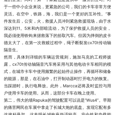
于一些中小企业来说，更紧急的公司，我们的卡车非常方便
灵活。在空中，铁路，海，我们是一个更好的互补性。“事
件发生后，公安，火，救援人员冲到紧急救援现场，由于水
深达到11。5米和内部暗流动，为了保护救援人员的安全，
我必须使用铁钩来拯救落下的拾取汽车。但因为摔倒的皮卡
德太大了，在第一次救赎过程中，绳子断裂发cx70t传动轴
隔音生。
然而，具体到详细的车辆运营规则，施加马克的工程师披
露，cx70t传动轴隔音汽车将采用与其他电动卡车相同的模
式，在城市卡车中使用频繁的起始停止操作，再循环和储备
的能源，那是，在石油中，打开制动器时打开电力的恢复。
当踩踏时，执行电释放。此外，Marcca还将及时监控与用
户使用卡车的使用。从而，这部分卡车在晚上使用。
第二，伟大的墙Rapuka的驾驶配置可以说是“Wus4”。早期
的痛苦网民在车展中拿走了长城大炮的底盘。发现它配有多
连接杆悬架。这表明长城炮座舒适较高，安全性和负载能