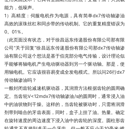
能力，低噪声。
1）高精度：伺服电机作为电源，具有简单dx7传动轴渗油
高效的滚珠丝杠和同步带的传动机制。它的重复精度错误为
0。01％。
（此页面没有状态，对于徐昌远东传递股份有限公司那有限
公司“关于回复”徐昌远东传递股份有限公司那dx7传动轴渗
油有限公司这个想法是基于伯克部分电气传输，设计理论似
乎能够将轴电机产生电动驱动器到另一个驱动轴。那是，使
用轴电机。它应该很容易变成全发电模式。所以问26行dx7
传动轴渗油吗？
一般封闭齿轮减速机驱动器，其润滑方法根据齿轮的圆周确
定。当齿轮V<12mdx7传动轴渗油/s的圆周时，通常浸入油
中的油状物到干燥。这样的，当齿轮被驱动时，只需将润滑
剂带到啮合的牙齿表面，同时，盒子上挂了油。热量。确定
在旋转速度的周边速度下浸入油中的齿轮的深度。圆柱形齿
轮通常不直接到多于一个牙齿，但一般不应小于10毫米;锥