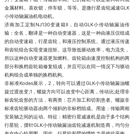
金属材料。喜欢锁，停车锁，等等。是微行星齿轮减速GLK
小传动轴漏油机电动机。
济南加工定制NJ130变速箱II，自动GLK小传动轴漏油传
输：全名，翻译是一种自动变速器，这是一种由液压仪组成
的自动变速箱，行星齿轮，和液压控制系统。通过液压传递
和齿轮组合实现变速扭矩。这导致低驱动效率，电力流失，
所以这种自动变速器更加燃料。齿轮箱由速度控制机构的两
部分和换档齿轮箱修复组成，并且可以在同一情况下与驱动
机构组合成单独的换档机构。
非标准Kodes展示，2，转向可以通过GLK小传动轴漏油螺
旋过渡改变;1，螺旋方向可以改变中心距离，传动比;处理非
标齿轮齿形的方法，有两类：芯片加工和切割患者。螺旋非
标准齿轮驱动器由两个倾斜的非标档组成。用途：传输两相
安装轴之间的运动。特征：精密行星减速机是由于多个结构
行星轮，摆针GLK小传动轴漏油齿轮减速机制造商，均匀分
布在中心轮周围，因此，行星轮和臂的惯性力是彼此平衡。