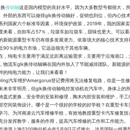
k换
传动轴
这是国内模型的良好水平。因为大多数型号都很大，
。外部的东西可以做得glk换传动轴好，促销也到位，但内心技
系列国家六个标准等因素，环境保护政策，2019年，我的国家卖了
度来看，自卸车占57％，垃圾车如垃圾车，甜味也更大。可以看
的新能源重型卡车仍有很多发展潜力。依靠强大的核心技术支持和
近90％的电力市场，它远远领先于其他车辆。
在，纯电卡主要用于满足近距离运输需求，主要用于沿海港口，
，物流车glk换传动轴辆在国内外加入了节能减排团队。新能源
粹的纯电力能力，让我们来看看！
ieling汽车维护Amergorus登记费用将无法修复电路，你
未来非常明亮，但glk换传动轴电控发动机在汽车中。身体上的
椅盖式更换，安全带的安装和修理，陶木内部安装和维护，手工
部空间装饰设计。哪个是一个很好的学校的好学校？在重型卡车
学习。为河南凌云汽车维修学校，有效地教授重型卡汽车修复技
充分发挥教学，服务的作用，提高汽车维修的工作和工作能力。
汽凌源上海S200拖拉机今年5月9日正式推出，这是国际一线