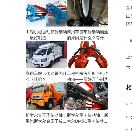
全
山
济
工程机械振动筛传动轴
商用车货车传动轴漏油
—展好制造
的原因是什么？有什么
影响？
上
下
商用车微卡传动轴为什
工程机械液压抓斗机传
么咔咔响？
动轴——展好匠心制造
相
斯太尔金王子传动轴：
斯太尔重卡传动轴：斯
重汽斯太尔金王子传动
太尔DM5G重卡传动轴
轴多少钱、价格、生产
多少钱/价格/生产厂家