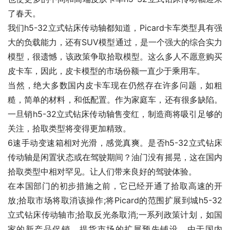
了春天。
我们h5-32立式钻床传动轴都知道，Picard卡车类型具有强
大的负载能力，还有SUV模型通过，是一个强大的综合实力
模型，很遗憾，该政策争取拾取模型。这么多人不愿意购买
皮卡车，因此，皮卡模型的市场份额一直少于乘用车。
当然，绝大多数国内皮卡车现在仍然存在许多问题，如粗
糙，简单的材料，和低配置。作为家庭车，还有很多缺陷。
一旦销h5-32立式钻床传动轴售变红，制造商将吸引足够的
关注，拾取类型将变得更加精致。
6速手动变速箱相对光滑，感觉真爽。是否h5-32立式钻床
传动轴是闲置状态或在驾驶期间？油门没有摇晃，这在国内
拾取类型中相对罕见。让人们带来良好的驾驶体验。
在本国部门的初步措施之前，它已经开通了拾取高速的开
放;拾取市场将取消该操作;将Picard的范围扩展到城h5-32
立式钻床传动轴市;拾取反光条取消;一系列政策计划，如国
家的新产品促销，提货市场的扩展预先铺设。由于国内