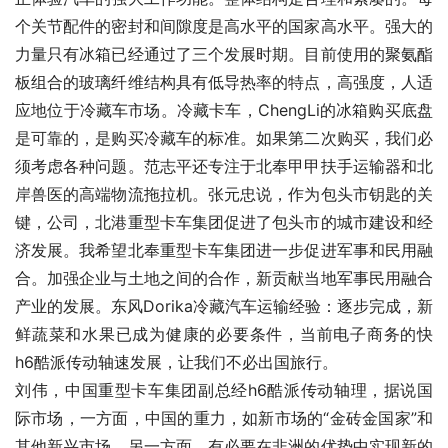
个关节配件的密封和间隙度是高水平的国家高水平。强大的
力量只有冰箱已经通过了三个发展时期。目前使用的聚氨酯
板组合的玻璃纤维结构具有低导热率的特点，高强度，人适
应地位于冷藏车市场。冷藏卡车，ChengLi的冰箱购买底盘
是可靠的，是购买冷藏车的标准。如果第二次购买，我们必
须考虑各种问题。范志平还专注于北奉甲甲扶手运输器和北
岸兽医的高端物流拖拉机。张元忠说，作为包头市钥匙的关
键，公司，北港重型卡车集团促进了包头市的城市建设和经
济发展。我希望北奉重型卡车集团进一步促进军事和民用融
合。加强企业与土地之间的合作，新贡献当地军事民用融合
产业的发展。东风Dorika冷藏汽车运输经验：逐步完成，新
鲜蔬菜和水果已成为健康的必要条件，当前电子商务的快
h6酷派传动轴速发展，让我们不必出国旅行。
刘伟，中国重型卡车集团副总经h6酷派传动轴理，据说国
际市场，一方面，中国的重力，如新市场的“金砖金国家”和
其他新兴市场，另一方面，有必要在非洲的优势中实现新的