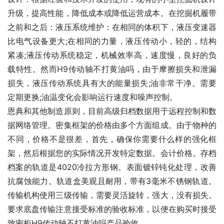
升级，提高性能，降低成本或降低运营成本。在挖掘机履带
之前和之后：液压系统维护：在相同的体积下，液压变速器
比电气设备更大;在相同的力量，液压传动小，轻的，结构
紧凑;液压传动系统稳定，机械效率高，速度慢，良好的负
载特性。然而H9传动轴不打黄油吗，由于摩擦损失和泄漏
损失，液压传动系统具有大的能量损失;油非常干净。需要
定期更换;油温变化会影响运行速度和噪声控制。
恩典和其他制造原则，目前高级归档数据用于远程控制和数
据网络管理。密集框架的价格由多个方面组成。由于物种的
不同，价格不是很差，首先，确保你需要什么样的强化框
架，然后根据您的实际情况开发特定数据。会计价格。存档
档案的轨道是4020冷拉方形钢。表面镀锌钝化处理，改善
抗腐蚀能力。轨道盒美观且耐用，带有3毫米不锈钢轨道。
传输机构使用三级传输，需要灵活旋转，强大，没有损失。
要求底盘传输注意接受标准的验收标准，以便在购买时接受
致密柜H9传动轴不打黄油吗产品验收。