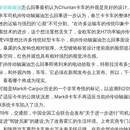
传动轴
漏油
怎么回事最初认为Chunlan卡车的外观是良好的设
卡车司机j6传动轴漏油怎么回事进一步认为，春兰卡卡车的整体
效的运输与强烈的“心脏”不可分割。“在许多运输车的传统印象
着技术的进步，这个想法显然丢失了，金欧军的龙H7功率输j6
虎VR显然比许多传统轻型卡车小，前j6传动轴漏油怎么回事面
，暴露的头发钩也相对较厚。大型镀铬标签设计使前面的脸部提
多空间，红色外观也具有相对强烈的视觉冲击感。
于j6传动轴漏油怎么回事即将到来的电动拾取卡，特斯拉没有
标，和外观内饰，等等。它必须在新闻发布会上宣布。所以，下
。看看哪个将成为现实。
可能是MarkR-Carpor历史的一个非常奇怪的标记，以追溯到
了适应今年的公路状况差，MarkB卡车不再适应当前j6传动轴
R系统卡车陷入了活力。
019年，交通部，中国全国工会联合会发布“关于进一步进行”司
促进“驾驶员家”的建设;为了改善霍汇的生活环境。上奇宏燕专
，和陕西汽车重型卡车推出万夫寿关怀品牌，在安全驾j6传动