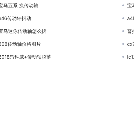
宝马五系 换传动轴
宝
e46传动轴抖动
a
宝马迷你传动轴怎么拆
普
308传动轴价格图片
cx
2018昂科威+传动轴脱落
l