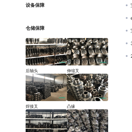
厂家
设备保障
仓储保障
后轴头
伸缩叉
焊接叉
凸缘