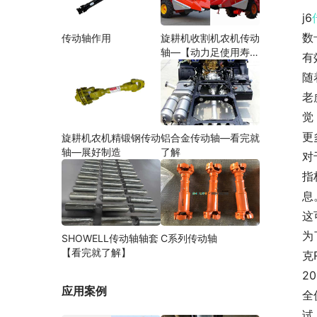
j6
数
传动轴作用
旋耕机收割机农机传动
轴—【动力足使用寿命
有
久】
随
老
觉
更
旋耕机农机精锻钢传动
铝合金传动轴—看完就
轴—展好制造
了解
对
指
息
这
为
SHOWELL传动轴轴套
C系列传动轴
【看完就了解】
克
2
应用案例
全
试