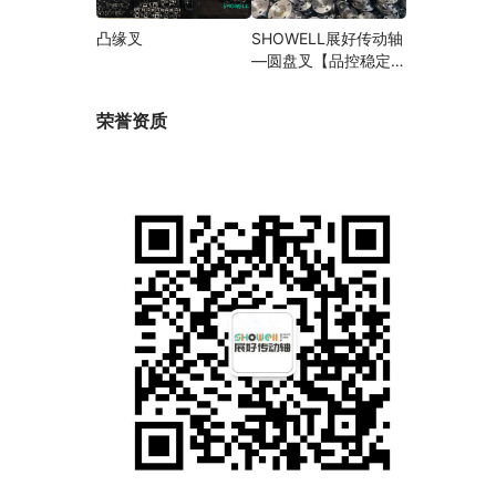
凸缘叉
SHOWELL展好传动轴
—圆盘叉【品控稳定，
精密加工】
荣誉资质