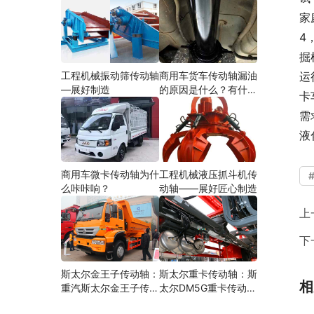
家
4
掘
工程机械振动筛传动轴
商用车货车传动轴漏油
运
—展好制造
的原因是什么？有什么
卡
影响？
需
液
商用车微卡传动轴为什
工程机械液压抓斗机传
么咔咔响？
动轴——展好匠心制造
上
下
斯太尔金王子传动轴：
斯太尔重卡传动轴：斯
相
重汽斯太尔金王子传动
太尔DM5G重卡传动轴
轴多少钱、价格、生产
多少钱/价格/生产厂家