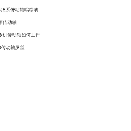
马5系传动轴嗡嗡响
莱传动轴
冷机传动轴如何工作
40传动轴罗丝