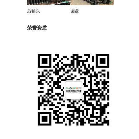
后轴头
圆盘
荣誉资质