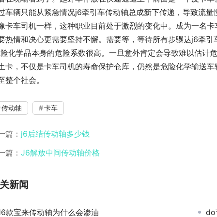
过车辆只能从紧急情况j6牵引车传动轴总成新下传递，导致流量
像卡车司机一样，这种职业目前处于激烈的变化中。成为一名卡
要热情和决心更需要坚持不懈。需要等，等待所有步骤达j6牵引
危险化学品本身的危险系数很高。一旦意外肯定会导致难以估计危
土卡，不仅是卡车司机的寿命保护仓库，仍然是危险化学输送车辆
至整个社会。
传动轴
卡车
一篇：
j6后结传动轴多少钱
一篇：
J6解放中间传动轴价格
关新闻
16款宝来传动轴为什么会渗油
d