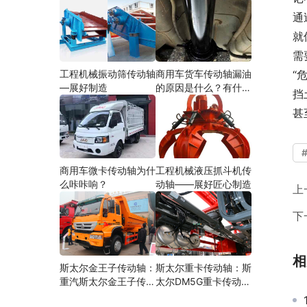
通
就
需
工程机械振动筛传动轴
商用车货车传动轴漏油
“
—展好制造
的原因是什么？有什么
挡
影响？
甚
商用车微卡传动轴为什
工程机械液压抓斗机传
么咔咔响？
动轴——展好匠心制造
上
下
相
斯太尔金王子传动轴：
斯太尔重卡传动轴：斯
重汽斯太尔金王子传动
太尔DM5G重卡传动轴
轴多少钱、价格、生产
多少钱/价格/生产厂家