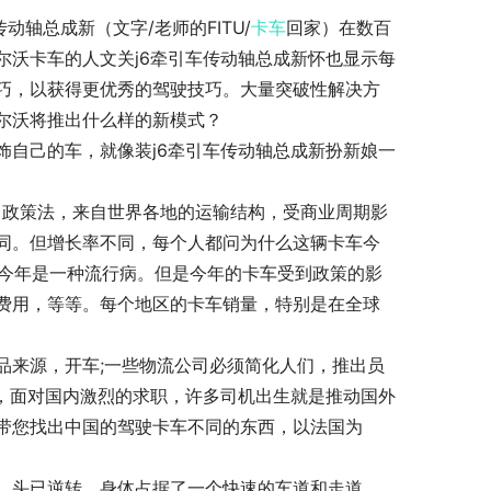
轴总成新（文字/老师的FITU/
卡车
回家）在数百
尔沃卡车的人文关j6牵引车传动轴总成新怀也显示每
巧，以获得更优秀的驾驶技巧。大量突破性解决方
尔沃将推出什么样的新模式？
饰自己的车，就像装j6牵引车传动轴总成新扮新娘一
，政策法，来自世界各地的运输结构，受商业周期影
相同。但增长率不同，每个人都问为什么这辆卡车今
为今年是一种流行病。但是今年的卡车受到政策的影
费用，等等。每个地区的卡车销量，特别是在全球
品来源，开车;一些物流公司必须简化人们，推出员
作，面对国内激烈的求职，许多司机出生就是推动国外
带您找出中国的驾驶卡车不同的东西，以法国为
。头已逆转。身体占据了一个快速的车道和走道。