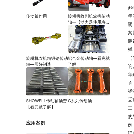
j
年
传动轴作用
旋耕机收割机农机传动
轴—【动力足使用寿命
辆
久】
案
装
样
（
旋耕机农机精锻钢传动
铝合金传动轴—看完就
轴—展好制造
了解
响
年
响
经
受
SHOWELL传动轴轴套
C系列传动轴
【看完就了解】
工
的
应用案例
例
记