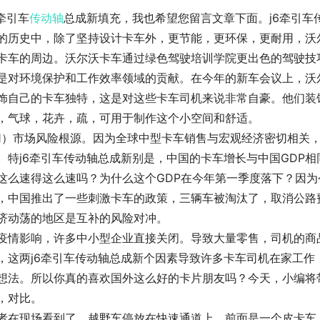
6牵引车
传动轴
总成新填充，我也希望您留言文章下面。j6牵引车传动
的历史中，除了坚持设计卡车外，更节能，更环保，更耐用，沃
卡车的周边。沃尔沃卡车通过绿色驾驶培训学院更出色的驾驶技
是对环境保护和工作效率领域的贡献。在今年的新车会议上，沃
饰自己的卡车独特，这是对这些卡车司机来说非常自豪。他们装
，气球，花卉，疏，可用于制作这个小空间和舒适。
1）市场风险根源。因为全球中型卡车销售与宏观经济密切相关
。特j6牵引车传动轴总成新别是，中国的卡车增长与中国GDP
这么速得这么速吗？为什么这个GDP在今年第一季度落下？因
，中国推出了一些刺激卡车的政策，三辆车被淘汰了，取消公路
济动荡的地区是互补的风险对冲。
疫情影响，许多中小型企业直接关闭。导致大量零售，司机的商
，这两j6牵引车传动轴总成新个因素导致许多卡车司机在家工
想法。所以你真的喜欢国外这么好的卡片朋友吗？今天，小编将
，对比。
者在现场看到了。越野车停放在快速通道上，前面是一个皮卡车