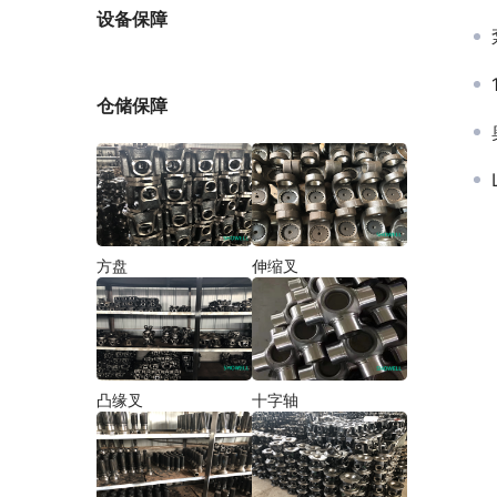
厂家
设备保障
仓储保障
方盘
伸缩叉
凸缘叉
十字轴