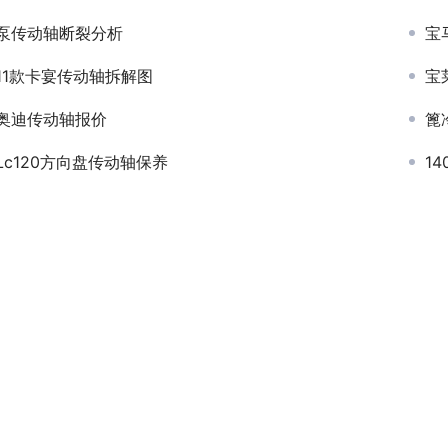
泵传动轴断裂分析
宝
11款卡宴传动轴拆解图
宝
奥迪传动轴报价
篦
Lc120方向盘传动轴保养
1