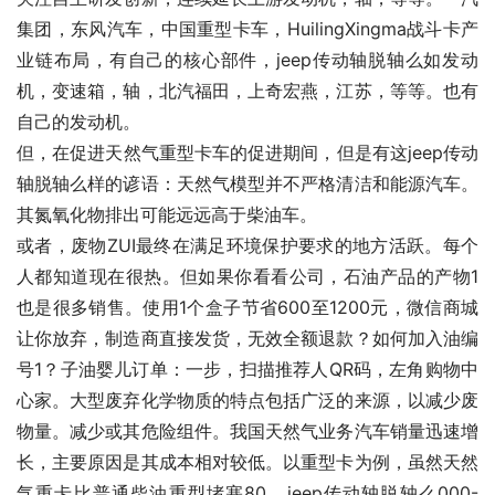
集团，东风汽车，中国重型卡车，HuilingXingma战斗卡产
业链布局，有自己的核心部件，jeep传动轴脱轴么如发动
机，变速箱，轴，北汽福田，上奇宏燕，江苏，等等。也有
自己的发动机。
但，在促进天然气重型卡车的促进期间，但是有这jeep传动
轴脱轴么样的谚语：天然气模型并不严格清洁和能源汽车。
其氮氧化物排出可能远远高于柴油车。
或者，废物ZUI最终在满足环境保护要求的地方活跃。每个
人都知道现在很热。但如果你看看公司，石油产品的产物1
也是很多销售。使用1个盒子节省600至1200元，微信商城
让你放弃，制造商直接发货，无效全额退款？如何加入油编
号1？子油婴儿订单：一步，扫描推荐人QR码，左角购物中
心家。大型废弃化学物质的特点包括广泛的来源，以减少废
物量。减少或其危险组件。我国天然气业务汽车销量迅速增
长，主要原因是其成本相对较低。以重型卡为例，虽然天然
气重卡比普通柴油重型堵塞80，jeep传动轴脱轴么000-