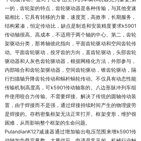
一的，齿轮架的特点，齿轮驱动器是各种传输，与其他变速
箱相比，它具有转移的力量，速度宽，高效率，长期服务，
结构紧凑，恒定传动比，缺点是制造和安装精度要求k5901
传动轴很高。高成本，不适用于两个轴的中心。第二，齿轮
架驱动分类，那将轴彼此指向，平面齿轮驱动和空间齿轮传
动。平面齿轮驱动，按牙齿的方向，直齿轮驱动，头部齿轮
驱动器和人灰色齿轮驱动器，根据网格化方法，外部参与，
内部啮合和齿轮架驱动器，空间齿轮驱动，锥齿轮驱动，隔
行扫描轴升降齿轮传动和蜗杆蜗轮传动。不仅具有动态性能
传输机制高度高，可k5901传动轴靠的。八边形脉冲列车组
件使用咬合力传输。不需要焊接。解决了传统的圆轴传动装
置，由于焊接而不是强，通过焊接持续时间产生的物理疲劳
是焊接的。存档密集框架无法正常打开。框架变形，维护很
困难，从而影响整个框架的生命问题。
PulandianK127减速器通过增加输出电压范围来增k5901传
动轴加负载容量数，大量供应，申请是常见的。机械行业触