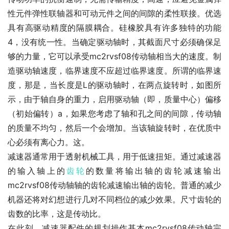
性元件弹性联轴器和可动元件之间的间隙的柔性联接。优选
具有高驱动精度的隔膜耦合。硅橡胶具有许多独特的功能
4，没有统一性。当确定驱动轴时，其截面尺寸必须确保足
够的力量，它可以承受mc2rvsf08传动轴相当大的速度。制
造驱动轴速度，临界速度不应超过临界速度。所谓的临界速
度，那是，当长度是L的驱动轴时，在两点旋转时，如图所
示，由于轴自身的重力，启用驱动轴（即，质量中心）偏移
（初始偏转）a，如果您考虑了轴和孔之间的间隙，传动轴
的质量不均匀，然后一个会增加。当该轴旋转时，在优质中
心必须有离心力。这。
减速器通常用于透射机械工具，用于低速扭矩。通过减速器
的输入轴上的
齿轮
的数量将输出轴的齿轮减速输出
mc2rvsf08传动轴轴的齿轮减速输出轴的齿轮。普通的减少
机器还将对幻想进行几对不同档位的减少效果。尺寸齿轮的
齿数的比率，这是传动比。
在此刻，减速器配件的规划操作基本mc2rvsf08传动轴完