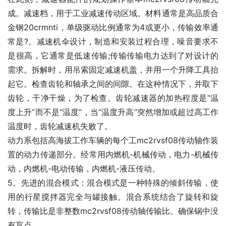
成。减速档，用于工业减速传动区域。材料通常是高品质合
金钢20crmnti，单级驱动比例通常为4或更小，传输效率通
常是?。减速机伞设计，制造和安装过程合理，噪音要求不
是很高，它通常是低速传输;传输传输电力达到了对设计的
需求。拆解时，用吊索固定减速机盖，并用一个升降工具抬
起它。检查齿轮和轴承之间的间隙。在这种情况下，并取下
齿轮，干净干燥，为了检查。齿轮减速器的加热程度是“温
度上升”而不是“温度”，当“温度升高”突然增加或超过高工作
温度时，齿轮减速机失败了。
动力系包括高海拔工作车辆的每个工mc2rvsf08传动轴作装
置的动力传递部分。经常用内燃机-机械传动，电力-机械传
动，内燃机-电动传输，内燃机-液压传动。
5。先进的混合模式：混合模式是一种特殊的倾斜传输，使
用的行星搅拌器完全与罐接触。混合系统结合了旋转和旋
转，传输比是非整数mc2rvsf08传动轴传输比。确保锅中没
有盲点。