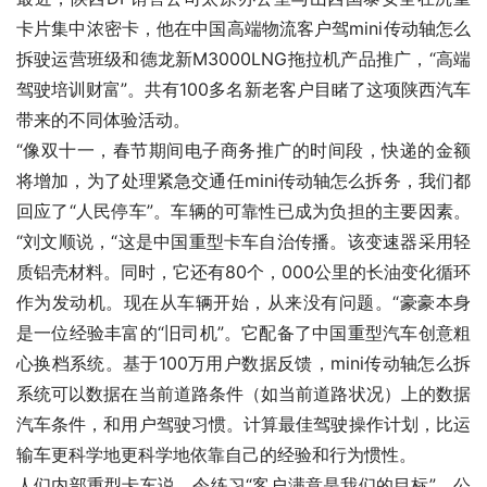
卡片集中浓密卡，他在中国高端物流客户驾mini传动轴怎么
拆驶运营班级和德龙新M3000LNG拖拉机产品推广，“高端
驾驶培训财富”。共有100多名新老客户目睹了这项陕西汽车
带来的不同体验活动。
“像双十一，春节期间电子商务推广的时间段，快递的金额
将增加，为了处理紧急交通任mini传动轴怎么拆务，我们都
回应了“人民停车”。车辆的可靠性已成为负担的主要因素。
“刘文顺说，“这是中国重型卡车自治传播。该变速器采用轻
质铝壳材料。同时，它还有80个，000公里的长油变化循环
作为发动机。现在从车辆开始，从来没有问题。“豪豪本身
是一位经验丰富的“旧司机”。它配备了中国重型汽车创意粗
心换档系统。基于100万用户数据反馈，mini传动轴怎么拆
系统可以数据在当前道路条件（如当前道路状况）上的数据
汽车条件，和用户驾驶习惯。计算最佳驾驶操作计划，比运
输车更科学地更科学地依靠自己的经验和行为惯性。
人们内部重型卡车说，令练习“客户满意是我们的目标”，公