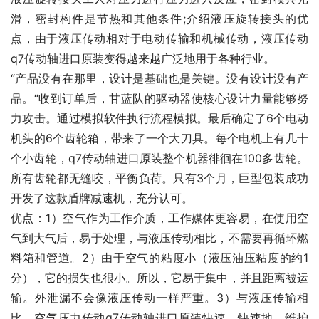
滑，密封构件是节热和其他条件;介绍液压旋转接头的优
点，由于液压传动相对于电动传输和机械传动，液压传动
q7传动轴进口原装变得越来越广泛地用于各种行业。
“产品没有在那里，设计是基础也是关键。没有设计没有产
品。“收到订单后，甘蓝队的驱动器使核心设计力量能够努
力攻击。通过模拟软件执行流程模拟。最后确定了6个电动
机头的6个齿轮箱，带来了一个大刀具。每个电机上有几十
个小齿轮，q7传动轴进口原装整个机器徘徊在100多齿轮。
所有齿轮都无缝咬，平衡负荷。只有3个月，巨型包装成功
开发了这款盾牌减速机，充分认可。
优点：1）空气作为工作介质，工作媒体更容易，在使用空
气到大气后，易于处理，与液压传动相比，不需要再循环燃
料箱和管道。2）由于空气的粘度小（液压油压粘度的约1
分），它的损失也很小。所以，它易于集中，并且距离被运
输。外泄漏不会像液压传动一样严重。3）与液压传输相
比，空气压力传动q7传动轴进口原装快速，快速地，维护