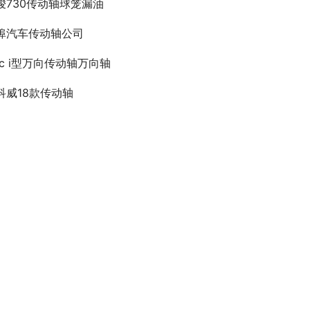
骏730传动轴球笼漏油
埠汽车传动轴公司
wc i型万向传动轴万向轴
科威18款传动轴