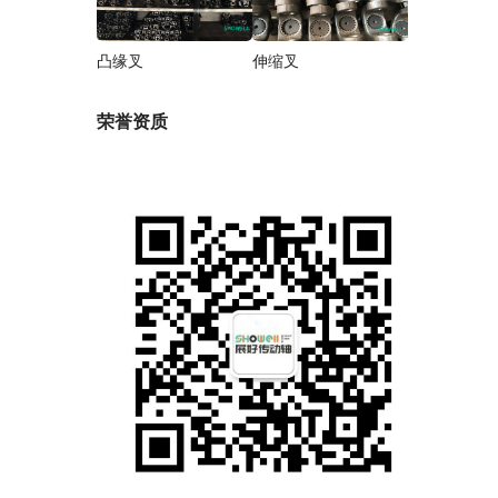
凸缘叉
伸缩叉
荣誉资质