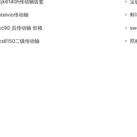
cjk6140h传动轴齿套
宝
stelvio传动轴
蚌
xc90 后传动轴 价格
s
cs6150二级传动轴
昂