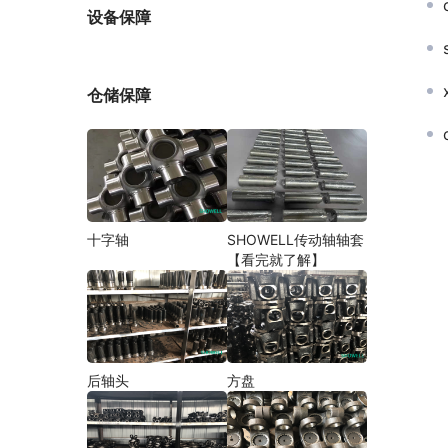
厂家
设备保障
仓储保障
十字轴
SHOWELL传动轴轴套
【看完就了解】
后轴头
方盘