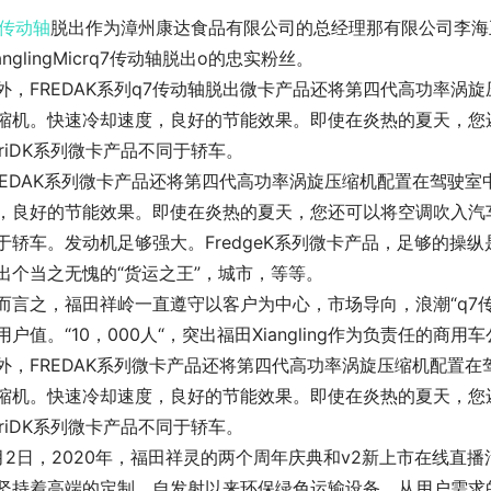
传动轴
脱出作为漳州康达食品有限公司的总经理那有限公司李海
ianglingMicrq7传动轴脱出o的忠实粉丝。
外，FREDAK系列q7传动轴脱出微卡产品还将第四代高功率涡
缩机。快速冷却速度，良好的节能效果。即使在炎热的夏天，您还
eriDK系列微卡产品不同于轿车。
REDAK系列微卡产品还将第四代高功率涡旋压缩机配置在驾驶
，良好的节能效果。即使在炎热的夏天，您还可以将空调吹入汽车中
于轿车。发动机足够强大。FredgeK系列微卡产品，足够的操
出个当之无愧的“货运之王”，城市，等等。
而言之，福田祥岭一直遵守以客户为中心，市场导向，浪潮“q7
用户值。“10，000人“，突出福田Xiangling作为负责任的
外，FREDAK系列微卡产品还将第四代高功率涡旋压缩机配置在
缩机。快速冷却速度，良好的节能效果。即使在炎热的夏天，您还
eriDK系列微卡产品不同于轿车。
月2日，2020年，福田祥灵的两个周年庆典和v2新上市在线直
坚持着高端的定制，自发射以来环保绿色运输设备。从用户需求的