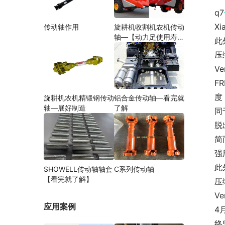
q7
X
传动轴作用
旋耕机收割机农机传动
轴—【动力足使用寿命
此
久】
压
V
F
度
旋耕机农机精锻钢传动
铝合金传动轴—看完就
轴—展好制造
了解
同
脱
简
强
此
SHOWELL传动轴轴套
C系列传动轴
【看完就了解】
压
V
应用案例
4
终