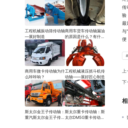
传
验
最
工程机械振动筛传动轴
商用车货车传动轴漏油
与
—展好制造
的原因是什么？有什么
便
影响？
上
商用车微卡传动轴为什
工程机械液压抓斗机传
么咔咔响？
动轴——展好匠心制造
下
相
斯太尔金王子传动轴：
斯太尔重卡传动轴：斯
重汽斯太尔金王子传动
太尔DM5G重卡传动轴
轴多少钱、价格、生产
多少钱/价格/生产厂家