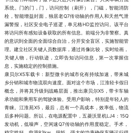
系统。门的门，门，访问控制（刷开），门磁，智能消防
栓，智能增益封面，独居老Q7传动轴的作用人和天然气泄
漏警报，社区安全电子巡逻，单元格HD监控访问。该平台
将访问所有感知设备获取的所有信息。前端分为非警察。真
的意识到全面的全面综合自治，分开安全盲区，实施智能管
理。建立社区关键人员数据库，通过肖像比较，实时绘画，
关键人物，行动轨迹，立即告知访问信息，第一次掌握信
息，实施稳定的控制措施。
康贝尔X5车载卡：新型微卡的城市化有持续加速，带来城
乡分销和城市物流双向速度。面对这个市场，江淮轻卡假日
概念，并将其升级到战略层面，推出康贝尔X5，带卡车轴
承功能和乘用车的驾驶体验。受用户影响，特别是年轻人的
青睐。江淮苑X5，最后，总有一个高成本，效率低，物流
后多种问题。所以，在电源配置中，五菱沃里机LJ4：15Q
发动机，低噪声，空闲速Q7传动轴的作用度稳定。手术，
稳定性好，电源83kw，扭矩，强大的功率确保车辆运行得