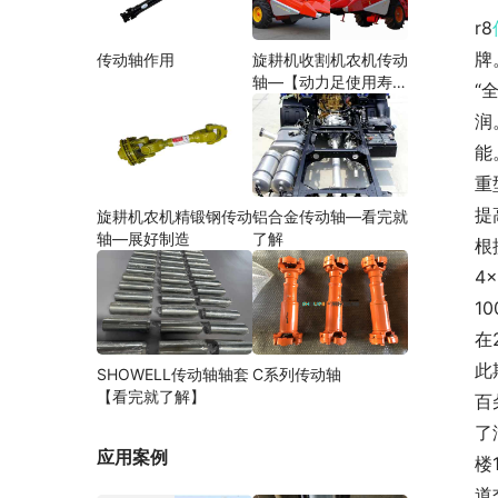
r8
牌
传动轴作用
旋耕机收割机农机传动
轴—【动力足使用寿命
“
久】
润
能
重
提
旋耕机农机精锻钢传动
铝合金传动轴—看完就
轴—展好制造
了解
根
4
1
在
此
SHOWELL传动轴轴套
C系列传动轴
【看完就了解】
百
了
应用案例
楼
道