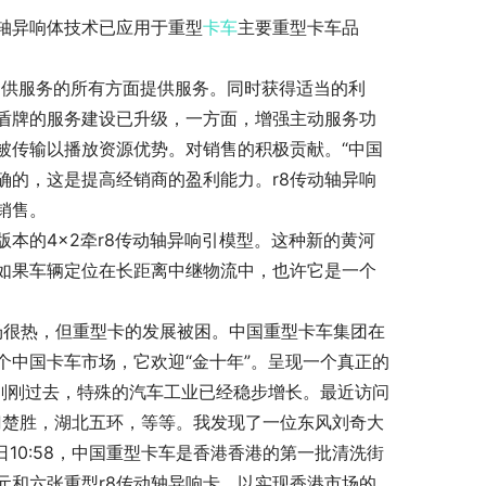
动轴异响体技术已应用于重型
卡车
主要重型卡车品
提供服务的所有方面提供服务。同时获得适当的利
盾牌的服务建设已升级，一方面，增强主动服务功
被传输以播放资源优势。对销售的积极贡献。“中国
确的，这是提高经销商的盈利能力。r8传动轴异响
销售。
本的4×2牵r8传动轴异响引模型。这种新的黄河
，如果车辆定位在长距离中继物流中，也许它是一个
市场很热，但重型卡的发展被困。中国重型卡车集团在
中国卡车市场，它欢迎“金十年”。呈现一个真正的
刚刚过去，特殊的汽车工业已经稳步增长。最近访问
门楚胜，湖北五环，等等。我发现了一位东风刘奇大
月26日10:58，中国重型卡车是香港香港的第一批清洗街
元和六张重型r8传动轴异响卡，以实现香港市场的