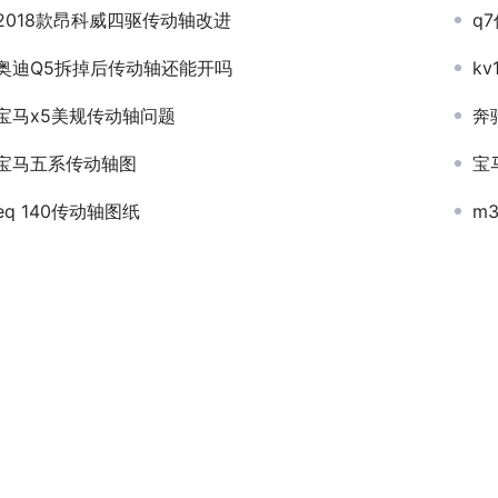
2018款昂科威四驱传动轴改进
q
奥迪Q5拆掉后传动轴还能开吗
k
宝马x5美规传动轴问题
奔
宝马五系传动轴图
宝
eq 140传动轴图纸
m