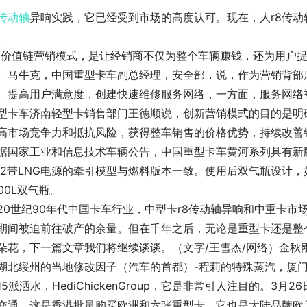
传动轴
异响实践，它已经受到市场的高度认可。现在，人r8传
。
全价值链营销模式，是让经销商不仅为整个车辆赚钱，还为用户
。马牛克，中国重型卡车副总经理，安全部，说，作为营销背部
。提高用户满意度，创建快速维修服务网络，一方面，服务网络
型卡车济南轻型卡销售部门王德顺说，创新营销模式的目的是明
高市场竞争力和抵抗风险，获得整车销售的价格优势，持续改善
据国家工业和信息技术车辆公告，中国重型卡车黄河系列具有新版
×2带LNG电源的牵引模型与燃料版本一致。使用后双气瓶设计
000L双气瓶。
20世纪90年代中国卡车行业，中型卡r8传动轴异响和中重卡
期间被迫前往破产的余量。但在千年之后，无论是重型卡还是整个
朵花，下一篇文章我们将继续谈谈。（文字/王雪杰/网络）金秋
湖北绥州的当地修改因子（汽车的首都）-程莉的特殊蒸汽，厦
15派洒水，HediChickenGroup，它是非常引人注目的。3
交通。这是香港批量购买欧洲和六张重型卡。它也是大陆品牌欧