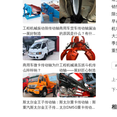
销
限
早
工程机械振动筛传动轴
商用车货车传动轴漏油
机
—展好制造
的原因是什么？有什么
大
影响？
季
重
商用车微卡传动轴为什
工程机械液压抓斗机传
么咔咔响？
动轴——展好匠心制造
上
下
斯太尔金王子传动轴：
斯太尔重卡传动轴：斯
相
重汽斯太尔金王子传动
太尔DM5G重卡传动轴
轴多少钱、价格、生产
多少钱/价格/生产厂家