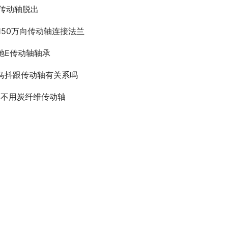
7传动轴脱出
v150万向传动轴连接法兰
驰E传动轴轴承
马抖跟传动轴有关系吗
3不用炭纤维传动轴