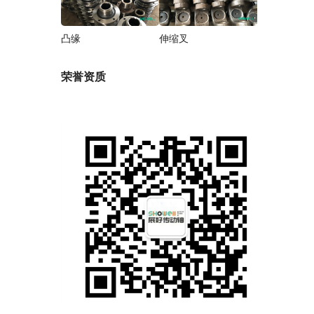
凸缘
伸缩叉
荣誉资质