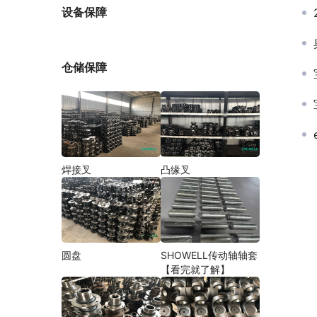
厂家
设备保障
仓储保障
焊接叉
凸缘叉
圆盘
SHOWELL传动轴轴套
【看完就了解】