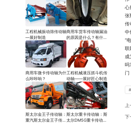
心
张
传
工程机械振动筛传动轴
商用车货车传动轴漏油
中
—展好制造
的原因是什么？有什么
“
影响？
联
成
吗
门
商用车微卡传动轴为什
工程机械液压抓斗机传
么咔咔响？
动轴——展好匠心制造
上
斯太尔金王子传动轴：
斯太尔重卡传动轴：斯
下
重汽斯太尔金王子传动
太尔DM5G重卡传动轴
轴多少钱、价格、生产
多少钱/价格/生产厂家