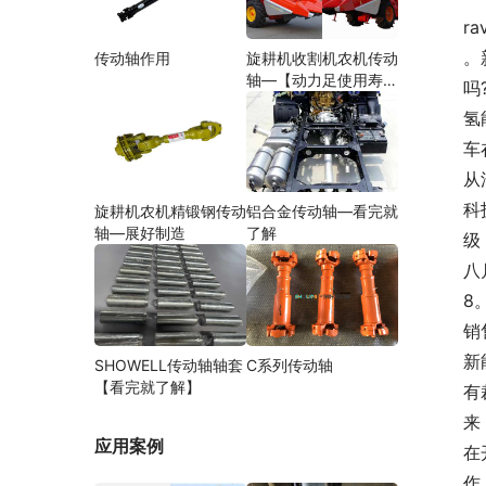
ra
。
传动轴作用
旋耕机收割机农机传动
轴—【动力足使用寿命
吗
久】
氢
车
从
科
旋耕机农机精锻钢传动
铝合金传动轴—看完就
轴—展好制造
了解
级
八
8
销
新
SHOWELL传动轴轴套
C系列传动轴
【看完就了解】
有
来
应用案例
在
作