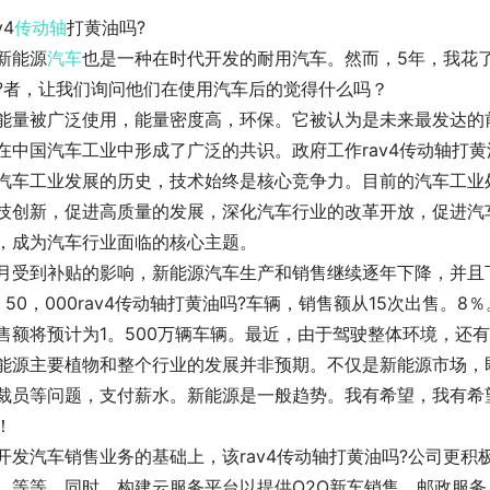
v4
传动轴
打黄油吗?
新能源
汽车
也是一种在时代开发的耐用汽车。然而，5年，我花了超
?者，让我们询问他们在使用汽车后的觉得什么吗？
能量被广泛使用，能量密度高，环保。它被认为是未来最发达的
在中国汽车工业中形成了广泛的共识。政府工作rav4传动轴打黄
汽车工业发展的历史，技术始终是核心竞争力。目前的汽车工业处
技创新，促进高质量的发展，深化汽车行业的改革开放，促进汽
，成为汽车行业面临的核心主题。
月受到补贴的影响，新能源汽车生产和销售继续逐年下降，并且下
。50，000rav4传动轴打黄油吗?车辆，销售额从15次出售。
售额将预计为1。500万辆车辆。最近，由于驾驶整体环境，还
能源主要植物和整个行业的发展并非预期。不仅是新能源市场，
裁员等问题，支付薪水。新能源是一般趋势。我有希望，我有希
！
开发汽车销售业务的基础上，该rav4传动轴打黄油吗?公司更
，等等。同时，构建云服务平台以提供O2O新车销售，邮政服