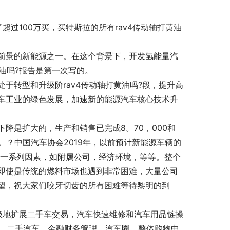
过100万买，买特斯拉的所有rav4传动轴打黄油
前景的新能源之一。在这个背景下，开发氢能量汽
油吗?报告是第一次写的。
于转型和升级阶rav4传动轴打黄油吗?段，提升高
车工业的绿色发展，加速新的能源汽车核心技术升
降是扩大的，生产和销售已完成8。70，000和
8％。？中国汽车协会2019年，以前预计新能源车辆的
有一系列因素，如附属公司，经济环境，等等。整个
即使是传统的燃料市场也遇到非常困难，大量公司
望，祝大家们咬牙切齿的所有困难等待黎明的到
积极地扩展二手车交易，汽车快速维修和汽车用品链操
务，二手汽车，金融财务管理，汽车圈，整体购物中