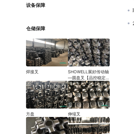
厂家
设备保障
仓储保障
焊接叉
SHOWELL展好传动轴
—圆盘叉【品控稳定，
精密加工】
方盘
伸缩叉