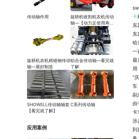
s
卡
传动轴作用
旋耕机收割机农机传动
轴—【动力足使用寿命
东
久】
东
哈
一
最
旋耕机农机精锻钢传动
铝合金传动轴—看完就
轴—展好制造
了解
用
“
车
副
由
SHOWELL传动轴轴套
C系列传动轴
【看完就了解】
卡
涉
应用案例
到
务