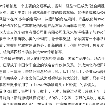
wc传动轴是一个主要的交通事故，当时，轻型卡已成为“社会问题
标准。成为主要用于追求高期性能的快递车辆。如快递或移动公
风轻卡在20多年的发展中，从模型的命名规则，产品线仍然sw
风轻卡在轻型汽车市场的轻型产品布局方面非常完美。到中国卡
尔滨吉云汽车销售有限公司那有限公司朱朱朱智泽接受了与sw
家专业从事唐骏小奥的经销商，微卡车类型。哈尔滨有一个非常
后，掌握新的农村建设趋势，创新的微卡，创新的类别，独奏皮卡
，成为第四线市场的神汽swc传动轴车。
庆节是最完整的，最大的社交车桥制造商，国家产品平台。涵盖
，它形成了中国卡车企业的战略合作伙伴关系。并成为北汽福田
总裁，王津宾，营销公司总经理，说，从1月到4月，企业swc
于内阁狭窄，外套套筒已成为后视镜的伟大设计。然而，只有单
车甚至微卡采用了（主swc传动轴镜头+上盲镜）的多镜头。
及电动刻面，轻型卡车，微卡，卡片，短跑运动员，冷藏卡车，
目前为止新能源领域投资近1。50亿，2东风，东风的风吹，东
，东风股份投资40亿。在河山市，广东投票建设年产6万新能