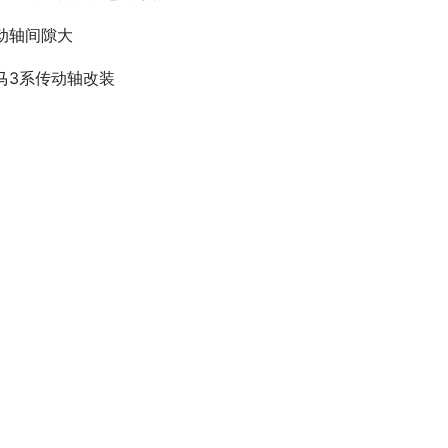
动轴间隙大
马3系传动轴改装