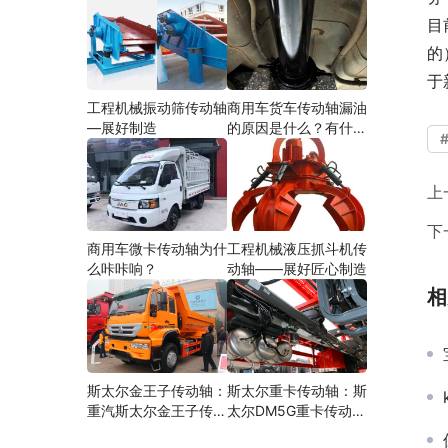
目
的
于
工程机械振动筛传动轴
商用车货车传动轴漏油
—展好制造
的原因是什么？有什么
影响？
上
下
商用车微卡传动轴为什
工程机械液压抓斗机传
么咔咔响？
动轴——展好匠心制造
相
斯太尔金王子传动轴：
斯太尔重卡传动轴：斯
重汽斯太尔金王子传动
太尔DM5G重卡传动轴
轴多少钱、价格、生产
多少钱/价格/生产厂家