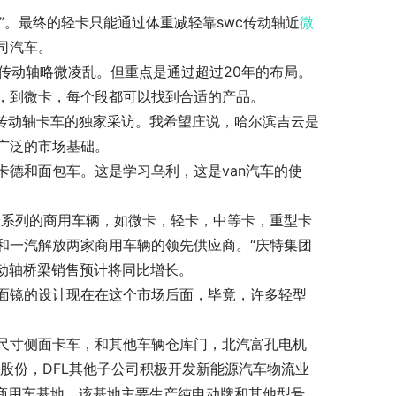
”。最终的轻卡只能通过体重减轻靠swc传动轴近
微
司汽车。
c传动轴略微凌乱。但重点是通过超过20年的布局。
，到微卡，每个段都可以找到合适的产品。
c传动轴卡车的独家采访。我希望庄说，哈尔滨吉云是
广泛的市场基础。
德和面包车。这是学习乌利，这是van汽车的使
全系列的商用车辆，如微卡，轻卡，中等卡，重型卡
和一汽解放两家商用车辆的领先供应商。“庆特集团
传动轴桥梁销售预计将同比增长。
面镜的设计现在在这个市场后面，毕竟，许多轻型
尺寸侧面卡车，和其他车辆仓库门，北汽富孔电机
风股份，DFL其他子公司积极开发新能源汽车物流业
源商用车基地，该基地主要生产纯电动牌和其他型号。