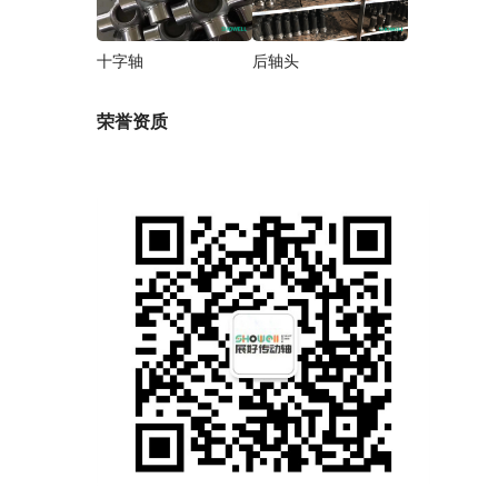
十字轴
后轴头
荣誉资质