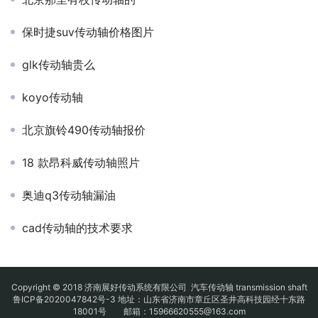
保时捷suv传动轴价格图片
glk传动轴贵么
koyo传动轴
北京旗铃490传动轴报价
18 款昂科威传动轴照片
奥迪q3传动轴漏油
cad传动轴的技术要求
Copyright © 2018 济南展好传动系统有限公司
汽车传动轴
transmission shaft
鲁ICP备2020047842号-3
地址：山东省济南市章丘区圣井高科技园经十东路
18001号 邮箱：15966620555@163.com