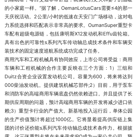
的小家庭一样。“据了解，OemanLotusCars需要≤4的那一
天庆祝活动。2公里/小时的低速在天安门广场移动，这对电
力系统选择和匹配表示非常高的要求。OumanSuper重型卡
车配有超级电源链，包括康明斯X12发动机和Effu齿轮箱。
具有出色的可靠性s系列汽车传动轴总成技术条件和车辆安
装技术的固定速度巡航系统成功完成了任务。
商用汽车和工程机械具有协同效应，上市公司将受益：商用
车辆和工程机械的合作主要反映在三个方面：1）三组和
Duitz合资企业设置发动机公司。容量为600，将来将达到
000柴油发动机。提供建筑机械芯部件;2）目前，用于泵车
和消防车的高端商用车辆底盘仍然依赖进口。并且提供了长
期供应周期的问题，预计高端商用车辆的开发将减少进口依
赖;3）重型卡行业的产值大。新基地投入运行后，单体公园
的生产价值预计将超过1000亿。它将显着提高供应链上集
团的讨价还价能s系列汽车传动轴总成技术条件力。根据披
露，这三张重型卡将在未来寻求IPO成为一家公共公司。预