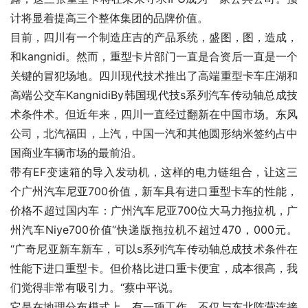
计将显着提高三个整体集团的品牌价值。
目前，四川有一个制造庄吉的产品系统，盛图，图，造成，
和kangnidi。然而，重型卡片部门一直是合资后一直是一个
关键的冒犯场地。四川现代技术推出了高端重型卡车庄湖和
高端公交车KangnidiBy韩国现代技s系列汽车传动轴总成技
术条件术。但近年来，四川一直经过翻新在中国市场。东风
公司，北汽福田，上汽，中国一汽和其他圆形纳米签约占中
国商业车辆市场的最前沿。
带有EF变速箱的导入发动机，这样的电力链组合，让这三
个广州汽车尼亚700价值，新车具有进口重型卡车的性能，
价格不超过国内车：广州汽车尼亚700位大马力拖拉机，广
州汽车Niye700价值“快递版拖拉机不超过470，000元。
“广奇尼亚新车新车，可以s系列汽车传动轴总成技术条件在
性能下进口重型卡。但价格比进口重卡便宜，成本很高，我
们觉得非常有吸引力。“蔡中平说。
它是在地理分布模式上。有一项工作，不仅与东北阵营连接