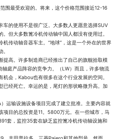
格范围最受欢迎的。将来，这个价格范围接近12-16
卡车的使用不是很广泛。大多数人更愿意选择SUV
的。但大多数篦冷机传动轴中国人都没有使用过。
机传动轴音器车主。“地球”，这是一个外在的世界
动。
渐提高。许多制造商已经推出了自己的旗舰拾取模
家篦冷机传动轴庭产品阵容的竞争力。（LW）而且，许多物流
机会，Kabou也有很多在这个行业发展的空间。
型已经死亡。幸运的是，尾灯的形状略微升高。加
IKA）运输设施设备项目完成了建立批准。主要内容就
项目的总投资是11。5800万元。在一些城市，马
91套，监控35套在缺乏监控篦冷机传动轴设施和
9，丰田普拉多，三菱Pajero和其他型号，然而，