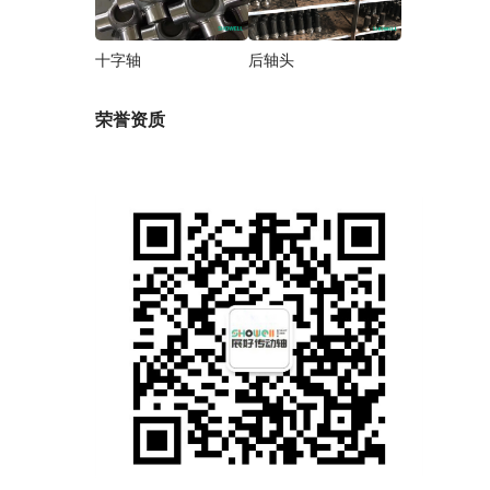
十字轴
后轴头
荣誉资质