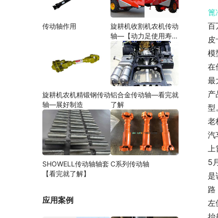
篦
百
传动轴作用
旋耕机收割机农机传动
轴—【动力足使用寿命
皮
久】
模
在
最
产
旋耕机农机精锻钢传动
铝合金传动轴—看完就
轴—展好制造
了解
型
老
汽
上
5
SHOWELL传动轴轴套
C系列传动轴
【看完就了解】
是
路
应用案例
左
抬