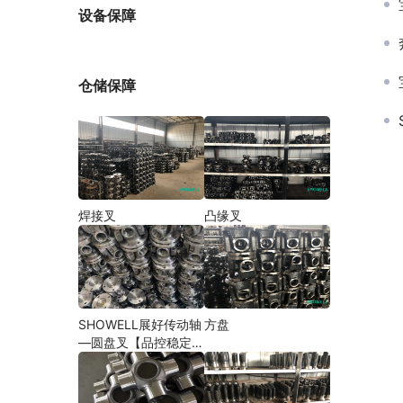
厂家
设备保障
仓储保障
焊接叉
凸缘叉
SHOWELL展好传动轴
方盘
—圆盘叉【品控稳定，
精密加工】