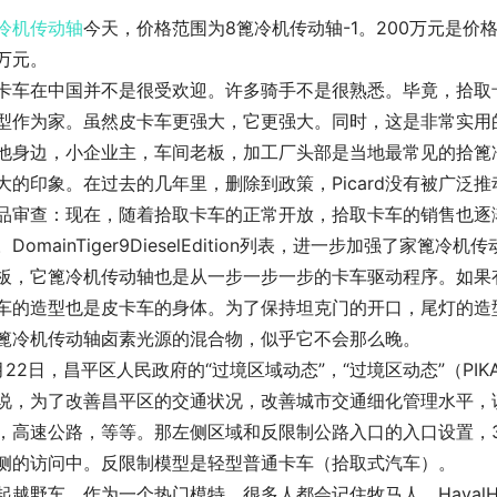
冷机传动轴
今天，价格范围为8篦冷机传动轴-1。200万元是价
万元。
卡车在中国并不是很受欢迎。许多骑手不是很熟悉。毕竟，拾取
型作为家。虽然皮卡车更强大，它更强大。同时，这是非常实用
他身边，小企业主，车间老板，加工厂头部是当地最常见的拾篦冷
大的印象。在过去的几年里，删除到政策，Picard没有被广泛推
品审查：现在，随着拾取卡车的正常开放，拾取卡车的销售也逐
。DomainTiger9DieselEdition列表，进一步加强了
板，它篦冷机传动轴也是从一步一步一步的卡车驱动程序。如果有
车的造型也是皮卡车的身体。为了保持坦克门的开口，尾灯的造
篦冷机传动轴卤素光源的混合物，似乎它不会那么晚。
月22日，昌平区人民政府的“过境区域动态”，“过境区动态”（P
说，为了改善昌平区的交通状况，改善城市交通细化管理水平，该
，高速公路，等等。那左侧区域和反限制公路入口的入口设置，3
侧的访问中。反限制模型是轻型普通卡车（拾取式汽车）。
起越野车，作为一个热门模特，很多人都会记住牧马人，HavalH