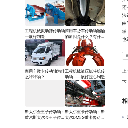
还
法
由
工程机械振动筛传动轴
商用车货车传动轴漏油
轴
—展好制造
的原因是什么？有什么
也
影响？
上
商用车微卡传动轴为什
工程机械液压抓斗机传
么咔咔响？
动轴——展好匠心制造
下
相
斯太尔金王子传动轴：
斯太尔重卡传动轴：斯
重汽斯太尔金王子传动
太尔DM5G重卡传动轴
轴多少钱、价格、生产
多少钱/价格/生产厂家