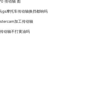
70 传动轴 图
马gs摩托车传动轴换挡都响吗
astercam加工传动轴
9传动轴不打黄油吗