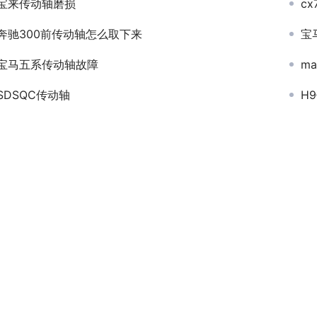
宝来传动轴磨损
cx
奔驰300前传动轴怎么取下来
宝
宝马五系传动轴故障
m
SDSQC传动轴
H