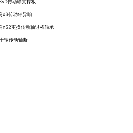
d3y0传动轴支撑板
马x3传动轴异响
马n52更换传动轴过桥轴承
0十铃传动轴断