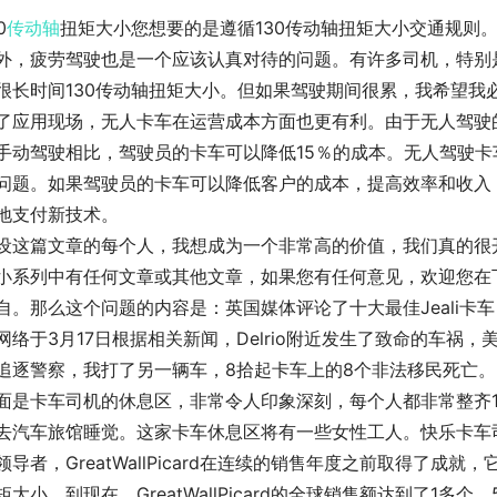
0
传动轴
扭矩大小您想要的是遵循130传动轴扭矩大小交通规则
外，疲劳驾驶也是一个应该认真对待的问题。有许多司机，特别
很长时间130传动轴扭矩大小。但如果驾驶期间很累，我希望我
了应用现场，无人卡车在运营成本方面也更有利。由于无人驾驶
手动驾驶相比，驾驶员的卡车可以降低15％的成本。无人驾驶
问题。如果驾驶员的卡车可以降低客户的成本，提高效率和收入，
地支付新技术。
设这篇文章的每个人，我想成为一个非常高的价值，我们真的很
小系列中有任何文章或其他文章，如果您有任何意见，欢迎您在下
自。那么这个问题的内容是：英国媒体评论了十大最佳Jeali
网络于3月17日根据相关新闻，Delrio附近发生了致命的车祸
追逐警察，我打了另一辆车，8拾起卡车上的8个非法移民死亡。
面是卡车司机的休息区，非常令人印象深刻，每个人都非常整齐1
去汽车旅馆睡觉。这家卡车休息区将有一些女性工人。快乐卡车
领导者，GreatWallPicard在连续的销售年度之前取得了成
矩大小。到现在，GreatWallPicard的全球销售额达到了1