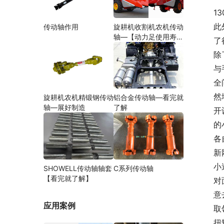
13
此
传动轴作用
旋耕机收割机农机传动
轴—【动力足使用寿命
了
久】
除
与
全
然
旋耕机农机精锻钢传动
铝合金传动轴—看完就
轴—展好制造
了解
开
的
各
新
小
SHOWELL传动轴轴套
C系列传动轴
【看完就了解】
对
意
应用案例
取
扭