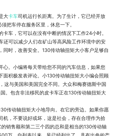
。
是大
卡车
司机运行长距离。为了生计，它已经开放
必须把车停在服务区里，休息一下。
的卡车，它可以在没有中断的情况下工作24小时。
卡车还可以减少人们在矿山等高风险工作环境中的安
同时，改善安全。130传动轴扭矩大小客户足够自
开心。小编将每天带给您不同的汽车信息，如果您
面积极发表评论。小130传动轴扭矩大小编会照顾
卡车，这与美国和美国完全不同。大众和梅赛德斯中国
，美国。包含非法移民的皮卡车正在130传动轴扭矩大
30传动轴扭矩大小地导向。在它的旁边。如果你愿
司机，不要说好或坏，这是社会，存在合理作为拾
就，它的销售额和第二三个四的总和是相当的130传动轴
多个。500万。自列表以来，风已经列出了。具有出色的产