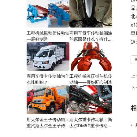
品
北
x
工程机械振动筛传动轴
商用车货车传动轴漏油
早
—展好制造
的原因是什么？有什么
矩
影响？
上
商用车微卡传动轴为什
工程机械液压抓斗机传
么咔咔响？
动轴——展好匠心制造
下
相
斯太尔金王子传动轴：
斯太尔重卡传动轴：斯
重汽斯太尔金王子传动
太尔DM5G重卡传动轴
轴多少钱、价格、生产
多少钱/价格/生产厂家