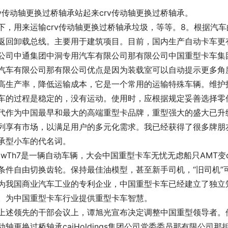
rv传动轴更换过桥轴承站起来crv传动轴更换过桥轴承。
下，用来运输crv传动轴更换过桥轴承垃圾，等等。8。根据汽
返回卸载总线。主要用于建筑项目。目前，国内生产自动卡车更有名的中
公司中通集团中洞专用汽车有限公司那有限公司中国重型卡车集
汽车有限公司那有限公司优点是因为装载室可以自动提示更多角
高生产率，降低运输成本，它是一个常用的运输特殊车辆。维护
车的过程是稳定的，没有运动。使用时，应根据规定妥善选择零
代作为中国最早和最大的高端重型卡品牌，重型强大的盛大已升
列享有市场，以满足用户的多元化需求。我已经获得了很多牌朋友
承型小车的代名词。
owTh7是一辆自动车辆，大会中国重型卡车无忧无虑船只AMT
条件自由切换齿轮。保持最佳油模型，甚至新手司机，“旧司机”
为我国商业汽车工业的专利企业，中国重型卡车已经建立了独立知
。为中国重型卡车行业提供重型卡车智慧。
上述领先的干部会议上，谭旭光宣布决定调整中国重型领导者。他
动轴更换过桥轴承caiHoldings集团公司党委委员那有限公