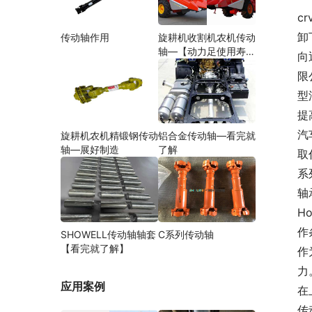
c
卸
传动轴作用
旋耕机收割机农机传动
轴—【动力足使用寿命
向
久】
限
型
提
汽
旋耕机农机精锻钢传动
铝合金传动轴—看完就
轴—展好制造
了解
取
系
轴
H
作
SHOWELL传动轴轴套
C系列传动轴
【看完就了解】
作
力
应用案例
在
传