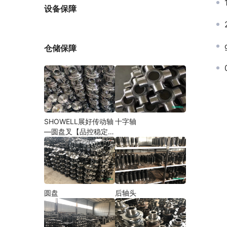
厂家
设备保障
仓储保障
SHOWELL展好传动轴
十字轴
—圆盘叉【品控稳定，
精密加工】
圆盘
后轴头