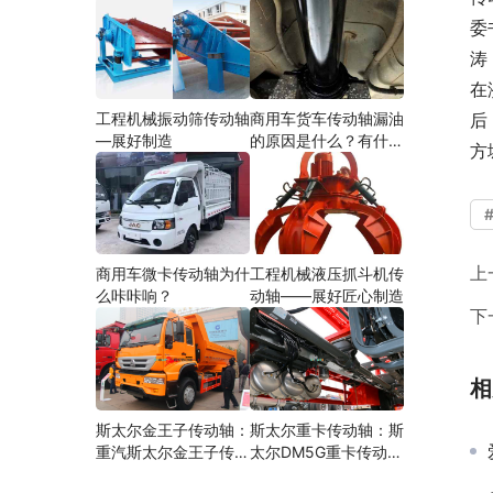
委
涛
在
工程机械振动筛传动轴
商用车货车传动轴漏油
后
—展好制造
的原因是什么？有什么
方
影响？
上
商用车微卡传动轴为什
工程机械液压抓斗机传
么咔咔响？
动轴——展好匠心制造
下
相
斯太尔金王子传动轴：
斯太尔重卡传动轴：斯
重汽斯太尔金王子传动
太尔DM5G重卡传动轴
轴多少钱、价格、生产
多少钱/价格/生产厂家