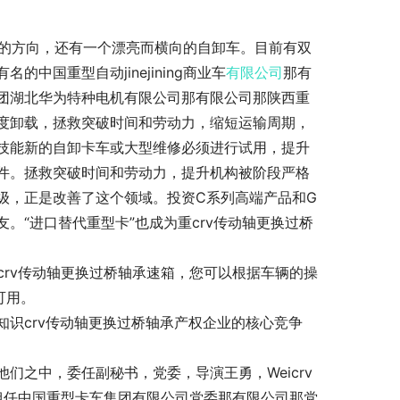
车的方向，还有一个漂亮而横向的自卸车。目前有双
国重型自动jinejining商业车
有限公司
那有
团湖北华为特种电机有限公司那有限公司那陕西重
度卸载，拯救突破时间和劳动力，缩短运输周期，
技能新的自卸卡车或大型维修必须进行试用，提升
件。拯救突破时间和劳动力，提升机构被阶段严格
级，正是改善了这个领域。投资C系列高端产品和G
。“进口替代重型卡”也成为重crv传动轴更换过桥
变crv传动轴更换过桥轴承速箱，您可以根据车辆的操
可用。
识crv传动轴更换过桥轴承产权企业的核心竞争
们之中，委任副秘书，党委，导演王勇，Weicrv
司那担任中国重型卡车集团有限公司党委那有限公司那党