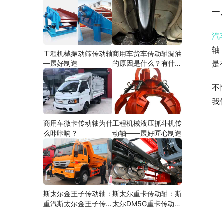
一
汽
轴
工程机械振动筛传动轴
商用车货车传动轴漏油
是
—展好制造
的原因是什么？有什么
影响？
不
我
商用车微卡传动轴为什
工程机械液压抓斗机传
么咔咔响？
动轴——展好匠心制造
斯太尔金王子传动轴：
斯太尔重卡传动轴：斯
重汽斯太尔金王子传动
太尔DM5G重卡传动轴
轴多少钱、价格、生产
多少钱/价格/生产厂家