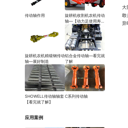
大
敢
传动轴作用
旋耕机收割机农机传动
轴—【动力足使用寿命
异
久】
旋耕机农机精锻钢传动
铝合金传动轴—看完就
轴—展好制造
了解
SHOWELL传动轴轴套
C系列传动轴
【看完就了解】
应用案例