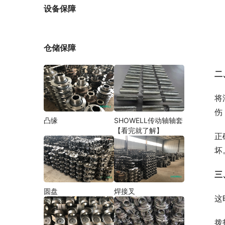
厂家
设备保障
仓储保障
二
将
伤
凸缘
SHOWELL传动轴轴套
【看完就了解】
正
坏
三
圆盘
焊接叉
这
拨