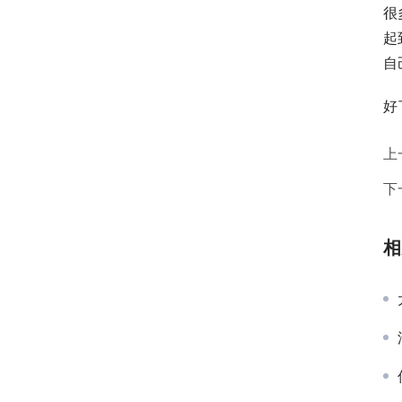
很
起
自
好
上
下
相