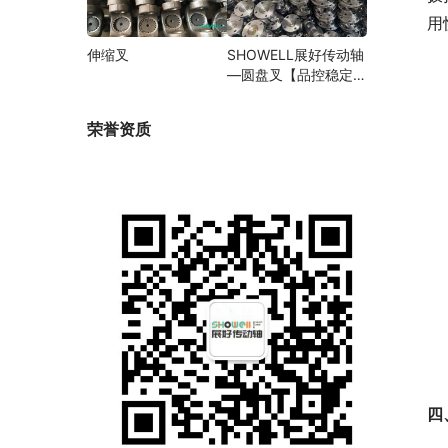
用
伸缩叉
SHOWELL展好传动轴
—圆盘叉【品控稳定，
精密加工】
荣誉资质
四