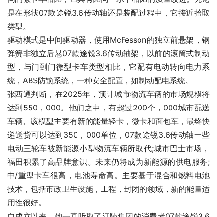
是在形状07款途锐3.6传动轴还是装配过程中，它接近拾取
类型。
驱动模式是中间驱动器，使用McFesson的独立前悬架，钢
弹簧非独立后悬07款途锐3.6传动轴架，以前的滚筒式制动
型，与门到门微型卡车类型相比，它配有电动转向电力系
统，ABS防锁系统，一种安全配置，如制动配电系统。
张西通判断，在2025年，预计城市物流车辆的市场规模将
达到550，000。他们之中，有超过200个，000城市配送
车辆。该模型主要有新的能量轻卡，微卡和面包车，最终快
递送货可以达到350，000单位，07款途锐3.6传动轴一些
电动三轮车被新能源小型物流车辆所取代;城市巴士市场，
福田积累了高品牌意识。未来仍将成为新能源的供电服务;
中/重型卡车很高，电池寿命高。主要基于混合和燃料电池
技术，包括市政卫生设施，工程，封闭的领域，新的能量适
用性很好。
自成立以来，他一直听取了江陵集团的消费者07款途锐3.6