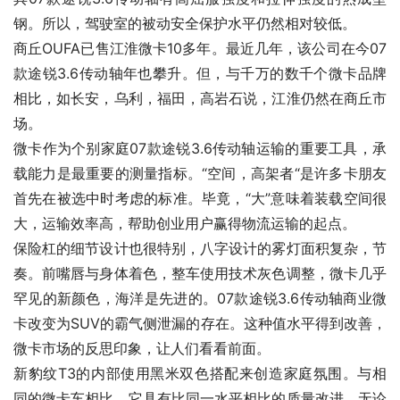
钢。所以，驾驶室的被动安全保护水平仍然相对较低。
商丘OUFA已售江淮微卡10多年。最近几年，该公司在今07
款途锐3.6传动轴年也攀升。但，与千万的数千个微卡品牌
相比，如长安，乌利，福田，高岩石说，江淮仍然在商丘市
场。
微卡作为个别家庭07款途锐3.6传动轴运输的重要工具，承
载能力是最重要的测量指标。“空间，高架者“是许多卡朋友
首先在被选中时考虑的标准。毕竟，“大”意味着装载空间很
大，运输效率高，帮助创业用户赢得物流运输的起点。
保险杠的细节设计也很特别，八字设计的雾灯面积复杂，节
奏。前嘴唇与身体着色，整车使用技术灰色调整，微卡几乎
罕见的新颜色，海洋是先进的。07款途锐3.6传动轴商业微
卡改变为SUV的霸气侧泄漏的存在。这种值水平得到改善，
微卡市场的反思印象，让人们看看前面。
新豹纹T3的内部使用黑米双色搭配来创造家庭氛围。与相
同的微卡车相比，它具有比同一水平相比的质量改进。无论