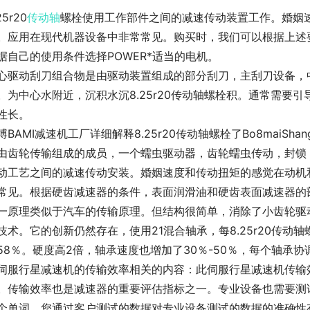
25r20
传动轴
螺栓使用工作部件之间的减速传动装置工作。婚姻
。应用在现代机器设备中非常常见。购买时，我们可以根据上述要点
据自己的使用条件选择POWER*适当的电机。
心驱动刮刀组合物是由驱动装置组成的部分刮刀，主刮刀设备，
。为中心水附近，沉积水沉8.25r20传动轴螺栓积。通常需要
性长。
博BAMI减速机工厂详细解释8.25r20传动轴螺栓了Bo8maiS
由齿轮传输组成的成员，一个蠕虫驱动器，齿轮蠕虫传动，封锁
动工艺之间的减速传动安装。婚姻速度和传动扭矩的感觉在动机
常见。根据硬齿减速器的条件，表面润滑油和硬齿表面减速器的
一原理类似于汽车的传输原理。但结构很简单，消除了小齿轮驱
技术。它的创新仍然存在，使用21混合轴承，每8.25r20传
58％。硬度高2倍，轴承速度也增加了30％-50％，每个轴承
伺服行星减速机的传输效率相关的内容：此伺服行星减速机传输
。传输效率也是减速器的重要评估指标之一。专业设备也需要测
个单词，您通过客户测试的数据对专业设备测试的数据的准确性