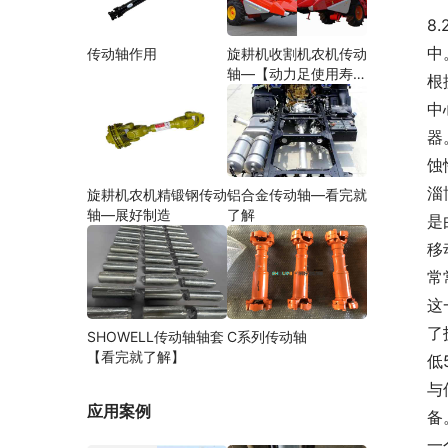
8.
中
传动轴作用
旋耕机收割机农机传动
轴—【动力足使用寿命
根
久】
中
器
蚀
淄
旋耕机农机精锻钢传动
铝合金传动轴—看完就
轴—展好制造
了解
是
移
常
这
了
SHOWELL传动轴轴套
C系列传动轴
【看完就了解】
低
与
应用案例
备
一