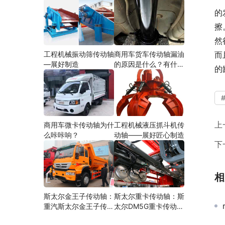
的
擦
然
工程机械振动筛传动轴
商用车货车传动轴漏油
而
—展好制造
的原因是什么？有什么
的
影响？
上
商用车微卡传动轴为什
工程机械液压抓斗机传
么咔咔响？
动轴——展好匠心制造
下
相
斯太尔金王子传动轴：
斯太尔重卡传动轴：斯
重汽斯太尔金王子传动
太尔DM5G重卡传动轴
轴多少钱、价格、生产
多少钱/价格/生产厂家