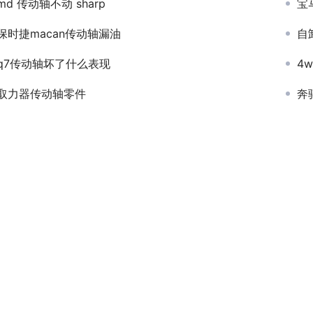
md 传动轴不动 sharp
宝
保时捷macan传动轴漏油
自
q7传动轴坏了什么表现
4
取力器传动轴零件
奔