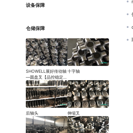
厂家
设备保障
仓储保障
SHOWELL展好传动轴
十字轴
—圆盘叉【品控稳定，
精密加工】
后轴头
伸缩叉