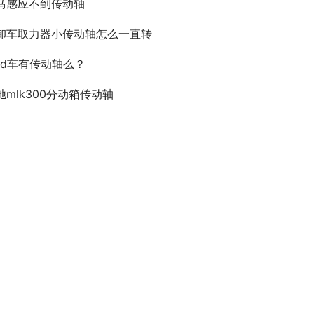
马感应不到传动轴
卸车取力器小传动轴怎么一直转
wd车有传动轴么？
驰mlk300分动箱传动轴