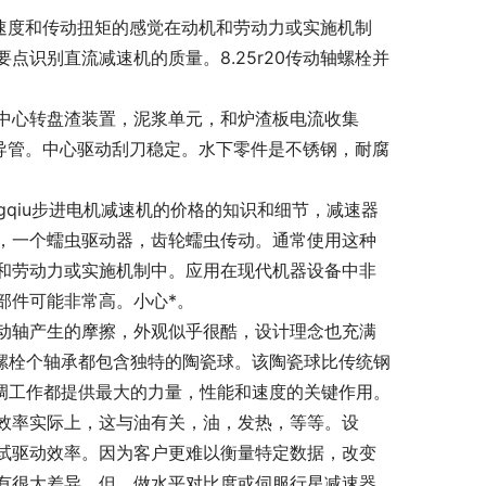
速度和传动扭矩的感觉在动机和劳动力或实施机制
识别直流减速机的质量。8.25r20传动轴螺栓并
中心转盘渣装置，泥浆单元，和炉渣板电流收集
引导管。中心驱动刮刀稳定。水下零件是不锈钢，耐腐
hangqiu步进电机减速机的价格的知识和细节，减速器
，一个蠕虫驱动器，齿轮蠕虫传动。通常使用这种
和劳动力或实施机制中。应用在现代机器设备中非
部件可能非常高。小心*。
动轴产生的摩擦，外观似乎很酷，设计理念也充满
动轴螺栓个轴承都包含独特的陶瓷球。该陶瓷球比传统钢
协调工作都提供最大的力量，性能和速度的关键作用。
效率实际上，这与油有关，油，发热，等等。设
试驱动效率。因为客户更难以衡量特定数据，改变
有很大差异。但，做水平对比度或伺服行星减速器