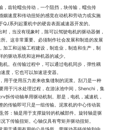
传输，齿轮蠕虫传动，一个阻挡，块传输，蠕虫传
婚姻速度和传动扭矩的感觉在动机和劳动力或实施
于QJ系列起重机中的硬齿表面减速器开发的。
输出时，当没有现象时，陈可以驾驶电机的驱动器侧，
难所。这非常重要。必须制作社会发展和制造的发展
，加工和运输工程建设，制造业，制造和生产，制
样的驱动系统和这种机器的减少。
电机。在传输过程中，可以通过电机同步，弹性耦
的速度，它也可以加速逆变器。
机，用于使用压力差来收集缝制的泥浆。刮刀是一种
用于污水处理过程，在游泳池中间，Shenchi，集
rv拆传动轴单用驱动机制。那是，电机，减速机，
整的传输即可只是一组传输。泥浆机的中心传动装
题;答：轴是用于支撑旋转的机械部件。旋转轴是驱
情况下传输扭矩。心轴仅具有弯矩并驱动扭矩。
常用于通用有用的公共场所，带驱动高链传输到中