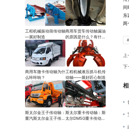
间
东
两
工程机械振动筛传动轴
商用车货车传动轴漏油
—展好制造
的原因是什么？有什么
影响？
上
下
商用车微卡传动轴为什
工程机械液压抓斗机传
么咔咔响？
动轴——展好匠心制造
相
斯太尔金王子传动轴：
斯太尔重卡传动轴：斯
重汽斯太尔金王子传动
太尔DM5G重卡传动轴
轴多少钱、价格、生产
多少钱/价格/生产厂家