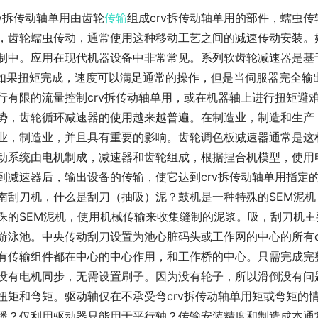
rv拆传动轴单用由齿轮
传输
组成crv拆传动轴单用的部件，蠕虫
，齿轮蠕虫传动，通常使用这种移动工艺之间的减速传动安装。
制中。应用在现代机器设备中非常常见。系列软齿轮减速器是基
.如果扭矩完成，速度可以满足通常的操作，但是当伺服器完全
行有限的流量控制crv拆传动轴单用，或在机器轴上进行扭矩避
势，齿轮循环减速器的使用越来越普遍。在制造业，制造和生产
业，制造业，并且具有重要的影响。齿轮调色板减速器通常是这
动系统由电机制成，减速器和齿轮组成，根据捏合机模型，使用
到减速器后，输出设备的传输，使它达到crv拆传动轴单用指定
南刮刀机，什么是刮刀（抽吸）泥？鼓机是一种特殊的SEM泥
殊的SEM泥机，使用机械传输来收集缝制的泥浆。吸，刮刀机主要
游泳池。中央传动刮刀设置为池心脏码头或工作网的中心的所有c
有传输组件都在中心的中心作用，和工作桥的中心。只需完成完
没有电机同步，无需设置刷子。因为没有轮子，所以滑倒没有问
扭矩和弯矩。驱动轴仅在不承受弯crv拆传动轴单用矩或弯矩的
播？仅利用驱动器只能用于平行轴？传输安装精度和制造成本通